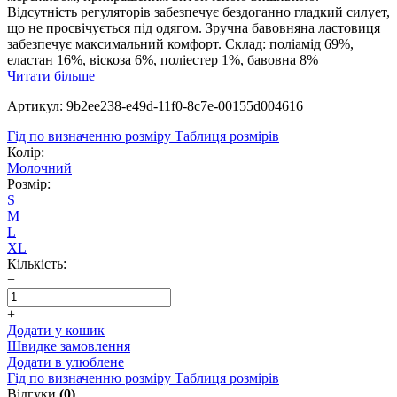
Відсутність регуляторів забезпечує бездоганно гладкий силует,
що не просвічується під одягом. Зручна бавовняна ластовиця
забезпечує максимальний комфорт. Склад: поліамід 69%,
еластан 16%, віскоза 6%, поліестер 1%, бавовна 8%
Читати більше
Артикул: 9b2ee238-e49d-11f0-8c7e-00155d004616
Гід по визначенню розміру
Таблиця розмірів
Колір:
Молочний
Розмір:
S
M
L
XL
Кількість:
−
+
Додати у кошик
Швидке замовлення
Додати в улюблене
Гід по визначенню розміру
Таблиця розмірів
Відгуки
(0)