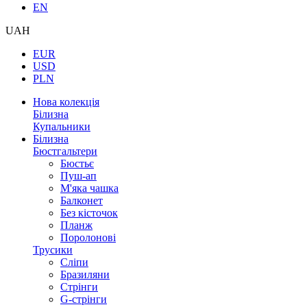
EN
UAH
EUR
USD
PLN
Нова колекція
Білизна
Купальники
Білизна
Бюстгальтери
Бюстьє
Пуш-ап
М'яка чашка
Балконет
Без кісточок
Планж
Поролонові
Трусики
Сліпи
Бразиляни
Стрінги
G-стрінги