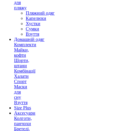
для
пляжу
Пляжний одяг
Капелюхи
Хустки
Сумки
Взуття
Домашній одяг
Комплекти
Майки,
кофти
Шорти,
штани
Комбінації
Халати
Спорт
Маски
для
сну
Взуття
Size Plus
Аксесуари
Колготи,
панчохи
Бретелі,