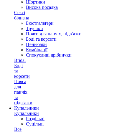
Шортики
Висока посадка
Сексі
білизна
Бюстгальтери
Трусики
Пояси для панчіх, підв'язки
Боді та корсети
Пеньюари
Комбінації
Спокусливі дрібнички
Bridal
Боді
та
корсети
Пояса
для
панчіх
та
підв'язки
Купальники
Купальники
Роздільні
Суцільні
Все