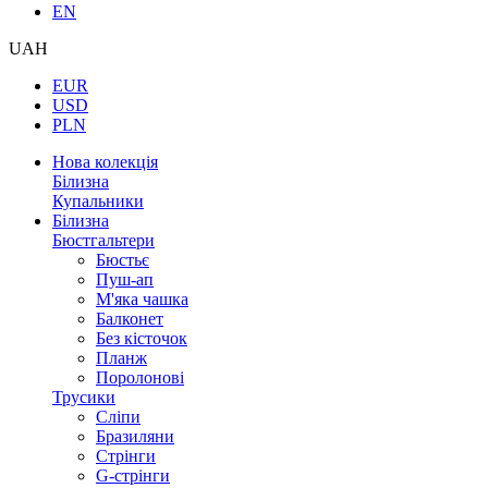
EN
UAH
EUR
USD
PLN
Нова колекція
Білизна
Купальники
Білизна
Бюстгальтери
Бюстьє
Пуш-ап
М'яка чашка
Балконет
Без кісточок
Планж
Поролонові
Трусики
Сліпи
Бразиляни
Стрінги
G-стрінги