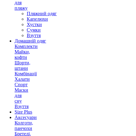
для
пляжу
Пляжний одяг
Капелюхи
Хустки
Сумки
Взуття
Домашній одяг
Комплекти
Майки,
кофти
Шорти,
штани
Комбінації
Халати
Спорт
Маски
для
сну
Взуття
Size Plus
Аксесуари
Колготи,
панчохи
Бретелі,