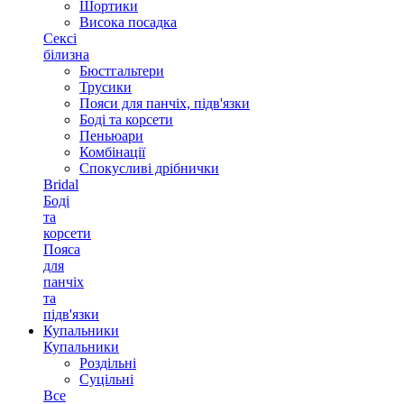
Шортики
Висока посадка
Сексі
білизна
Бюстгальтери
Трусики
Пояси для панчіх, підв'язки
Боді та корсети
Пеньюари
Комбінації
Спокусливі дрібнички
Bridal
Боді
та
корсети
Пояса
для
панчіх
та
підв'язки
Купальники
Купальники
Роздільні
Суцільні
Все