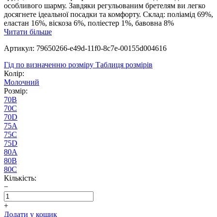
особливого шарму. Завдяки регульованим бретелям ви легко
досягнете ідеальної посадки та комфорту. Склад: поліамід 69%,
еластан 16%, віскоза 6%, поліестер 1%, бавовна 8%
Читати більше
Артикул: 79650266-e49d-11f0-8c7e-00155d004616
Гід по визначенню розміру
Таблиця розмірів
Колір:
Молочний
Розмір:
70B
70C
70D
75A
75C
75D
80A
80B
80C
Кількість:
−
+
Додати у кошик