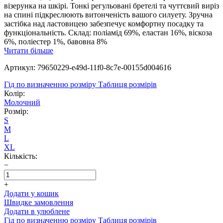
візерунка на шкірі. Тонкі регульовані бретелі та чуттєвий виріз
на спині підкреслюють витонченість вашого силуету. Зручна
застібка над ластовицею забезпечує комфортну посадку та
функціональність. Склад: поліамід 69%, еластан 16%, віскоза
6%, поліестер 1%, бавовна 8%
Читати більше
Артикул: 79650229-e49d-11f0-8c7e-00155d004616
Гід по визначенню розміру
Таблиця розмірів
Колір:
Молочний
Розмір:
S
M
L
XL
Кількість:
−
+
Додати у кошик
Швидке замовлення
Додати в улюблене
Гід по визначенню розміру
Таблиця розмірів