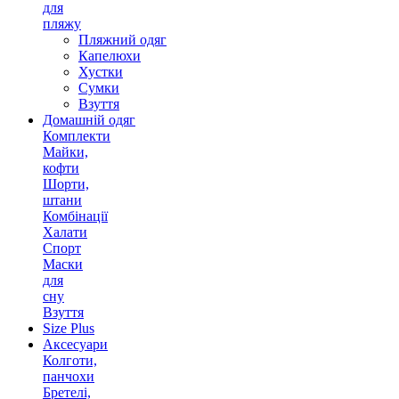
для
пляжу
Пляжний одяг
Капелюхи
Хустки
Сумки
Взуття
Домашній одяг
Комплекти
Майки,
кофти
Шорти,
штани
Комбінації
Халати
Спорт
Маски
для
сну
Взуття
Size Plus
Аксесуари
Колготи,
панчохи
Бретелі,