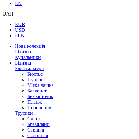
EN
UAH
EUR
USD
PLN
Нова колекція
Білизна
Купальники
Білизна
Бюстгальтери
Бюстьє
Пуш-ап
М'яка чашка
Балконет
Без кісточок
Планж
Поролонові
Трусики
Сліпи
Бразиляни
Стрінги
G-стрінги