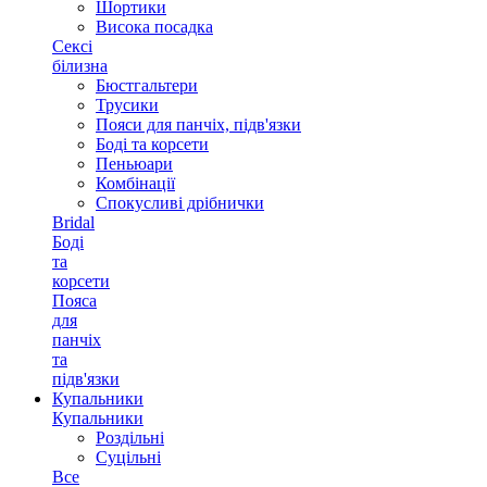
Шортики
Висока посадка
Сексі
білизна
Бюстгальтери
Трусики
Пояси для панчіх, підв'язки
Боді та корсети
Пеньюари
Комбінації
Спокусливі дрібнички
Bridal
Боді
та
корсети
Пояса
для
панчіх
та
підв'язки
Купальники
Купальники
Роздільні
Суцільні
Все