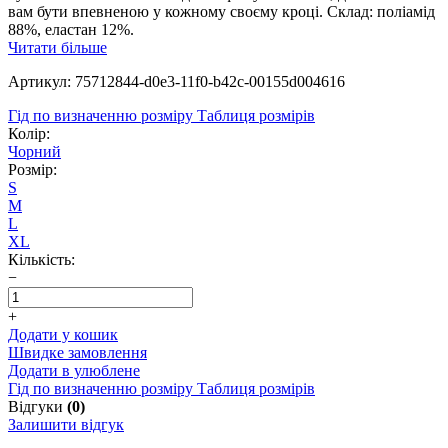
вам бути впевненою у кожному своєму кроці. Склад: поліамід
88%, еластан 12%.
Читати більше
Артикул: 75712844-d0e3-11f0-b42c-00155d004616
Гід по визначенню розміру
Таблиця розмірів
Колір:
Чорний
Розмір:
S
M
L
XL
Кількість:
−
+
Додати у кошик
Швидке замовлення
Додати в улюблене
Гід по визначенню розміру
Таблиця розмірів
Відгуки
(0)
Залишити відгук