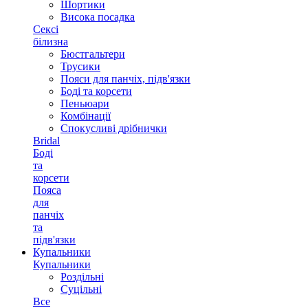
Шортики
Висока посадка
Сексі
білизна
Бюстгальтери
Трусики
Пояси для панчіх, підв'язки
Боді та корсети
Пеньюари
Комбінації
Спокусливі дрібнички
Bridal
Боді
та
корсети
Пояса
для
панчіх
та
підв'язки
Купальники
Купальники
Роздільні
Суцільні
Все