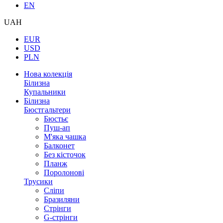
EN
UAH
EUR
USD
PLN
Нова колекція
Білизна
Купальники
Білизна
Бюстгальтери
Бюстьє
Пуш-ап
М'яка чашка
Балконет
Без кісточок
Планж
Поролонові
Трусики
Сліпи
Бразиляни
Стрінги
G-стрінги