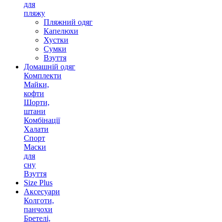
для
пляжу
Пляжний одяг
Капелюхи
Хустки
Сумки
Взуття
Домашній одяг
Комплекти
Майки,
кофти
Шорти,
штани
Комбінації
Халати
Спорт
Маски
для
сну
Взуття
Size Plus
Аксесуари
Колготи,
панчохи
Бретелі,