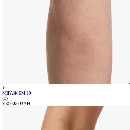
+
МІРАЖ БМ 10
(0)
3 950.00 UAH