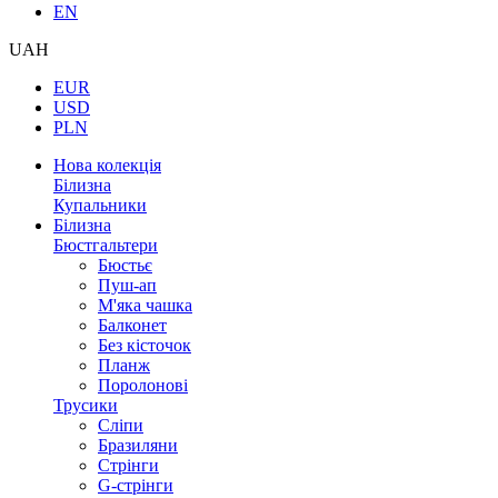
EN
UAH
EUR
USD
PLN
Нова колекція
Білизна
Купальники
Білизна
Бюстгальтери
Бюстьє
Пуш-ап
М'яка чашка
Балконет
Без кісточок
Планж
Поролонові
Трусики
Сліпи
Бразиляни
Стрінги
G-стрінги