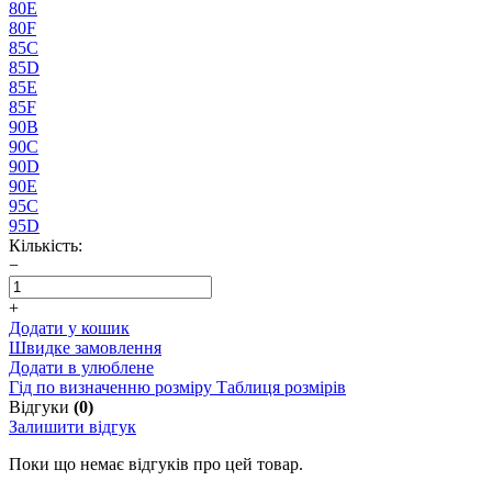
80E
80F
85C
85D
85E
85F
90B
90C
90D
90E
95C
95D
Кількість:
−
+
Додати у кошик
Швидке замовлення
Додати в улюблене
Гід по визначенню розміру
Таблиця розмірів
Відгуки
(0)
Залишити відгук
Поки що немає відгуків про цей товар.