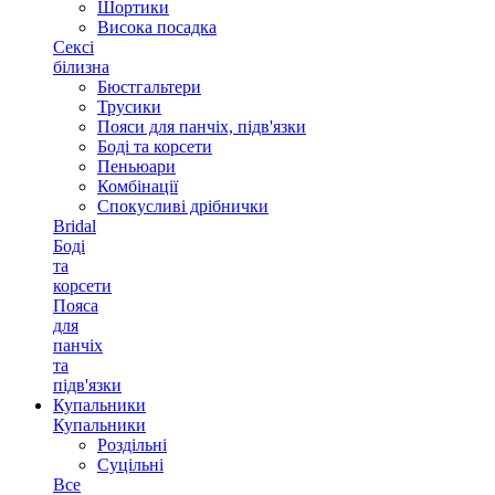
Шортики
Висока посадка
Сексі
білизна
Бюстгальтери
Трусики
Пояси для панчіх, підв'язки
Боді та корсети
Пеньюари
Комбінації
Спокусливі дрібнички
Bridal
Боді
та
корсети
Пояса
для
панчіх
та
підв'язки
Купальники
Купальники
Роздільні
Суцільні
Все