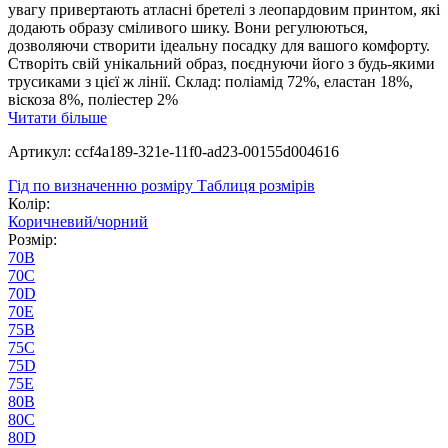
увагу привертають атласні бретелі з леопардовим принтом, які
додають образу сміливого шику. Вони регулюються,
дозволяючи створити ідеальну посадку для вашого комфорту.
Створіть свій унікальний образ, поєднуючи його з будь-якими
трусиками з цієї ж лінії. Склад: поліамід 72%, еластан 18%,
віскоза 8%, поліестер 2%
Читати більше
Артикул: ccf4a189-321e-11f0-ad23-00155d004616
Гід по визначенню розміру
Таблиця розмірів
Колір:
Коричневий/чорний
Розмір:
70B
70C
70D
70E
75B
75C
75D
75E
80B
80C
80D