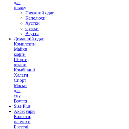
для
пляжу
Пляжний одяг
Капелюхи
Хустки
Сумки
Взуття
Домашній одяг
Комплекти
Майки,
кофти
Шорти,
штани
Комбінації
Халати
Спорт
Маски
для
сну
Взуття
Size Plus
Аксесуари
Колготи,
панчохи
Бретелі,