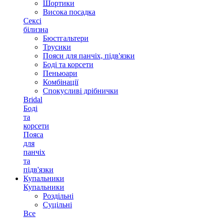
Шортики
Висока посадка
Сексі
білизна
Бюстгальтери
Трусики
Пояси для панчіх, підв'язки
Боді та корсети
Пеньюари
Комбінації
Спокусливі дрібнички
Bridal
Боді
та
корсети
Пояса
для
панчіх
та
підв'язки
Купальники
Купальники
Роздільні
Суцільні
Все