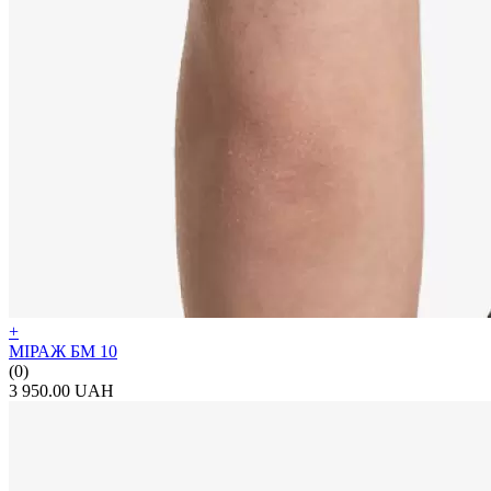
+
МІРАЖ БМ 10
(0)
3 950.00 UAH