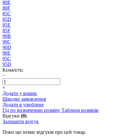
80E
80F
85C
85D
85E
85F
90B
90C
90D
90E
95C
95D
Кількість:
−
+
Додати у кошик
Швидке замовлення
Додати в улюблене
Гід по визначенню розміру
Таблиця розмірів
Відгуки
(0)
Залишити відгук
Поки що немає відгуків про цей товар.