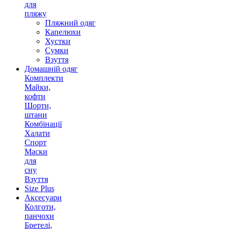
для
пляжу
Пляжний одяг
Капелюхи
Хустки
Сумки
Взуття
Домашній одяг
Комплекти
Майки,
кофти
Шорти,
штани
Комбінації
Халати
Спорт
Маски
для
сну
Взуття
Size Plus
Аксесуари
Колготи,
панчохи
Бретелі,