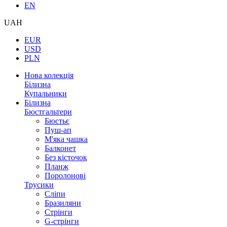
EN
UAH
EUR
USD
PLN
Нова колекція
Білизна
Купальники
Білизна
Бюстгальтери
Бюстьє
Пуш-ап
М'яка чашка
Балконет
Без кісточок
Планж
Поролонові
Трусики
Сліпи
Бразиляни
Стрінги
G-стрінги