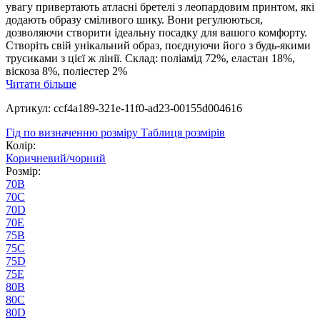
увагу привертають атласні бретелі з леопардовим принтом, які
додають образу сміливого шику. Вони регулюються,
дозволяючи створити ідеальну посадку для вашого комфорту.
Створіть свій унікальний образ, поєднуючи його з будь-якими
трусиками з цієї ж лінії. Склад: поліамід 72%, еластан 18%,
віскоза 8%, поліестер 2%
Читати більше
Артикул: ccf4a189-321e-11f0-ad23-00155d004616
Гід по визначенню розміру
Таблиця розмірів
Колір:
Коричневий/чорний
Розмір:
70B
70C
70D
70E
75B
75C
75D
75E
80B
80C
80D