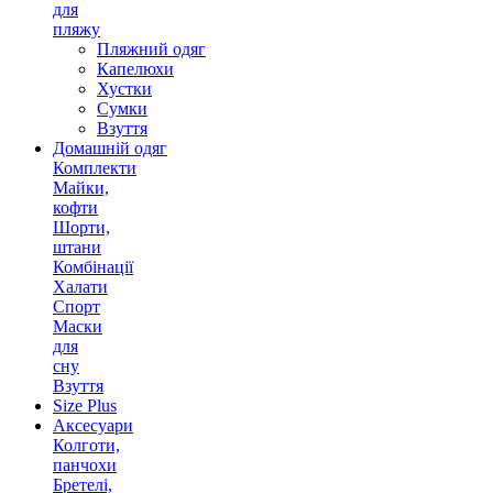
для
пляжу
Пляжний одяг
Капелюхи
Хустки
Сумки
Взуття
Домашній одяг
Комплекти
Майки,
кофти
Шорти,
штани
Комбінації
Халати
Спорт
Маски
для
сну
Взуття
Size Plus
Аксесуари
Колготи,
панчохи
Бретелі,