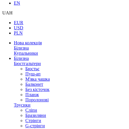
EN
UAH
EUR
USD
PLN
Нова колекція
Білизна
Купальники
Білизна
Бюстгальтери
Бюстьє
Пуш-ап
М'яка чашка
Балконет
Без кісточок
Планж
Поролонові
Трусики
Сліпи
Бразиляни
Стрінги
G-стрінги