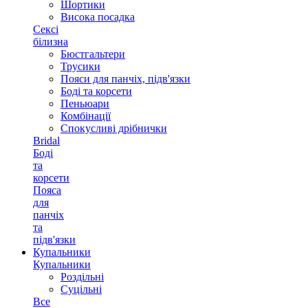
Шортики
Висока посадка
Сексі
білизна
Бюстгальтери
Трусики
Пояси для панчіх, підв'язки
Боді та корсети
Пеньюари
Комбінації
Спокусливі дрібнички
Bridal
Боді
та
корсети
Пояса
для
панчіх
та
підв'язки
Купальники
Купальники
Роздільні
Суцільні
Все