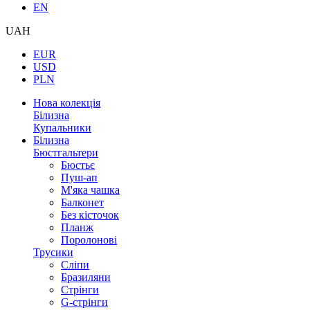
EN
UAH
EUR
USD
PLN
Нова колекція
Білизна
Купальники
Білизна
Бюстгальтери
Бюстьє
Пуш-ап
М'яка чашка
Балконет
Без кісточок
Планж
Поролонові
Трусики
Сліпи
Бразиляни
Стрінги
G-стрінги