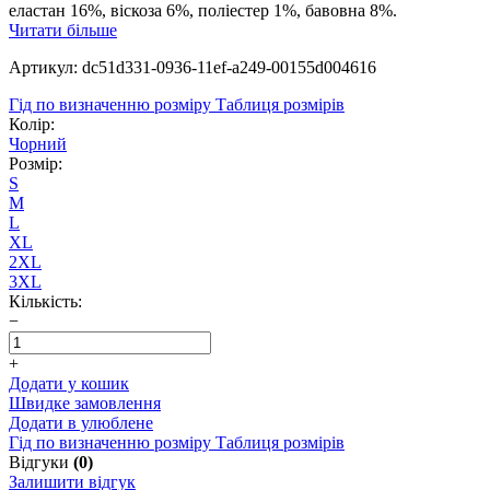
еластан 16%, віскоза 6%, поліестер 1%, бавовна 8%.
Читати більше
Артикул: dc51d331-0936-11ef-a249-00155d004616
Гід по визначенню розміру
Таблиця розмірів
Колір:
Чорний
Розмір:
S
M
L
XL
2XL
3XL
Кількість:
−
+
Додати у кошик
Швидке замовлення
Додати в улюблене
Гід по визначенню розміру
Таблиця розмірів
Відгуки
(0)
Залишити відгук