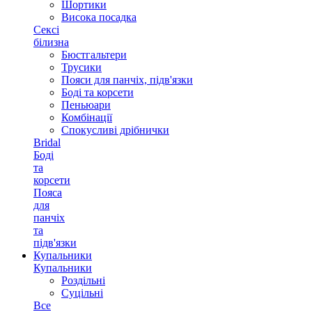
Шортики
Висока посадка
Сексі
білизна
Бюстгальтери
Трусики
Пояси для панчіх, підв'язки
Боді та корсети
Пеньюари
Комбінації
Спокусливі дрібнички
Bridal
Боді
та
корсети
Пояса
для
панчіх
та
підв'язки
Купальники
Купальники
Роздільні
Суцільні
Все