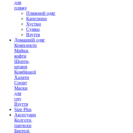
для
пляжу
Пляжний одяг
Капелюхи
Хустки
Сумки
Взуття
Домашній одяг
Комплекти
Майки,
кофти
Шорти,
штани
Комбінації
Халати
Спорт
Маски
для
сну
Взуття
Size Plus
Аксесуари
Колготи,
панчохи
Бретелі,