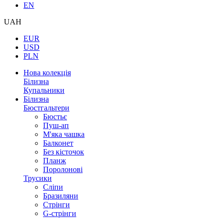
EN
UAH
EUR
USD
PLN
Нова колекція
Білизна
Купальники
Білизна
Бюстгальтери
Бюстьє
Пуш-ап
М'яка чашка
Балконет
Без кісточок
Планж
Поролонові
Трусики
Сліпи
Бразиляни
Стрінги
G-стрінги