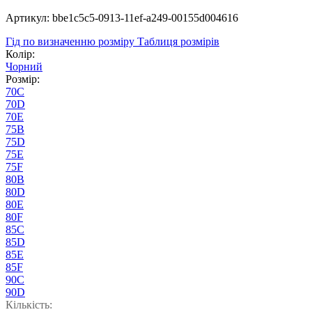
Артикул: bbe1c5c5-0913-11ef-a249-00155d004616
Гід по визначенню розміру
Таблиця розмірів
Колір:
Чорний
Розмір:
70C
70D
70E
75B
75D
75E
75F
80B
80D
80E
80F
85C
85D
85E
85F
90C
90D
Кількість: