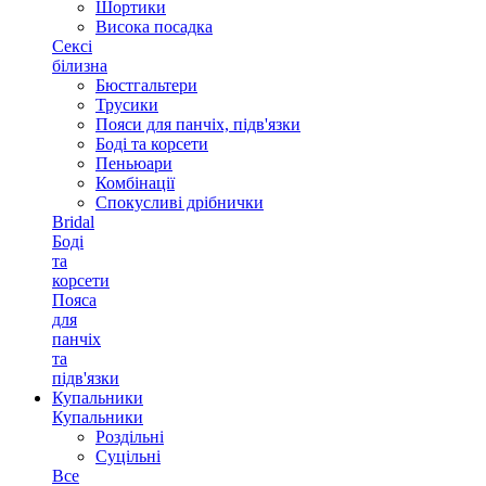
Шортики
Висока посадка
Сексі
білизна
Бюстгальтери
Трусики
Пояси для панчіх, підв'язки
Боді та корсети
Пеньюари
Комбінації
Спокусливі дрібнички
Bridal
Боді
та
корсети
Пояса
для
панчіх
та
підв'язки
Купальники
Купальники
Роздільні
Суцільні
Все