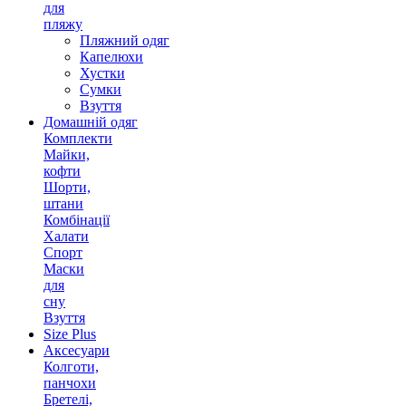
для
пляжу
Пляжний одяг
Капелюхи
Хустки
Сумки
Взуття
Домашній одяг
Комплекти
Майки,
кофти
Шорти,
штани
Комбінації
Халати
Спорт
Маски
для
сну
Взуття
Size Plus
Аксесуари
Колготи,
панчохи
Бретелі,