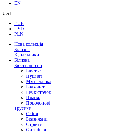
EN
UAH
EUR
USD
PLN
Нова колекція
Білизна
Купальники
Білизна
Бюстгальтери
Бюстьє
Пуш-ап
М'яка чашка
Балконет
Без кісточок
Планж
Поролонові
Трусики
Сліпи
Бразиляни
Стрінги
G-стрінги