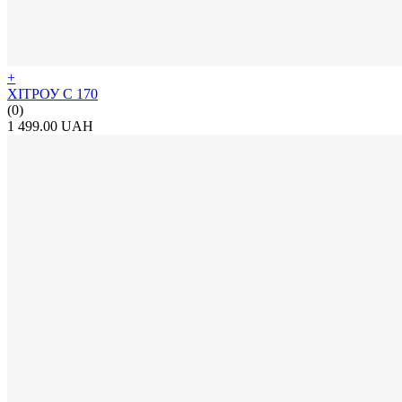
+
ХІТРОУ С 170
(0)
1 499.00 UAH