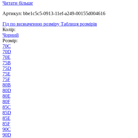
Читати більше
Артикул: bbe1c5c5-0913-11ef-a249-00155d004616
Гід по визначенню розміру
Таблиця розмірів
Колір:
Чорний
Розмір:
70C
70D
70E
75B
75D
75E
75F
80B
80D
80E
80F
85C
85D
85E
85F
90C
90D