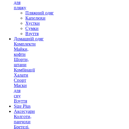
для
пляжу
Пляжний одяг
Капелюхи
Хустки
Сумки
Взуття
Домашній одяг
Комплекти
Майки,
кофти
Шорти,
штани
Комбінації
Халати
Спорт
Маски
для
сну
Взуття
Size Plus
Аксесуари
Колготи,
панчохи
Бретелі,