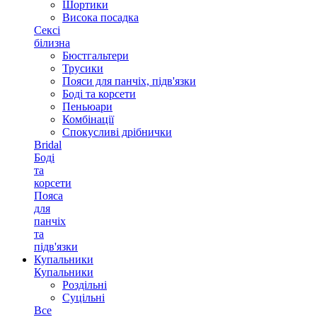
Шортики
Висока посадка
Сексі
білизна
Бюстгальтери
Трусики
Пояси для панчіх, підв'язки
Боді та корсети
Пеньюари
Комбінації
Спокусливі дрібнички
Bridal
Боді
та
корсети
Пояса
для
панчіх
та
підв'язки
Купальники
Купальники
Роздільні
Суцільні
Все