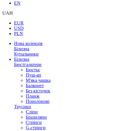
EN
UAH
EUR
USD
PLN
Нова колекція
Білизна
Купальники
Білизна
Бюстгальтери
Бюстьє
Пуш-ап
М'яка чашка
Балконет
Без кісточок
Планж
Поролонові
Трусики
Сліпи
Бразиляни
Стрінги
G-стрінги