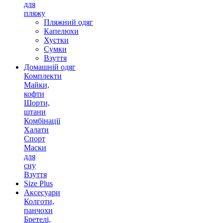
для
пляжу
Пляжний одяг
Капелюхи
Хустки
Сумки
Взуття
Домашній одяг
Комплекти
Майки,
кофти
Шорти,
штани
Комбінації
Халати
Спорт
Маски
для
сну
Взуття
Size Plus
Аксесуари
Колготи,
панчохи
Бретелі,