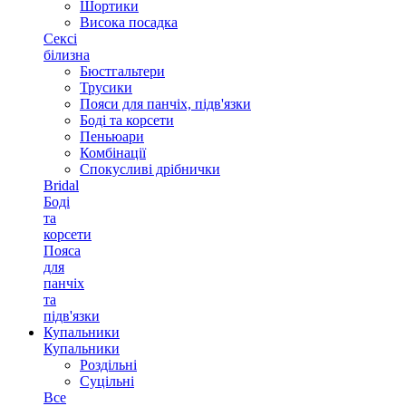
Шортики
Висока посадка
Сексі
білизна
Бюстгальтери
Трусики
Пояси для панчіх, підв'язки
Боді та корсети
Пеньюари
Комбінації
Спокусливі дрібнички
Bridal
Боді
та
корсети
Пояса
для
панчіх
та
підв'язки
Купальники
Купальники
Роздільні
Суцільні
Все