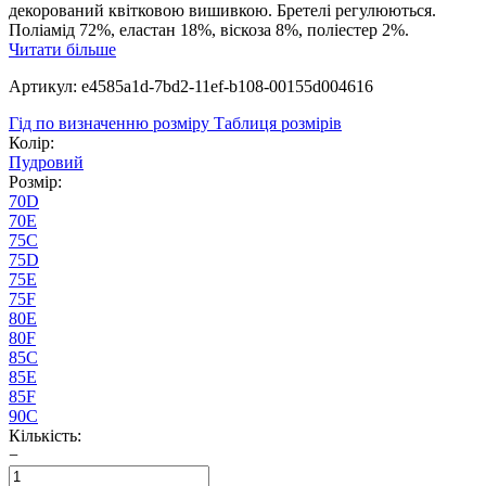
декорований квітковою вишивкою. Бретелі регулюються.
Поліамід 72%, еластан 18%, віскоза 8%, поліестер 2%.
Читати більше
Артикул: e4585a1d-7bd2-11ef-b108-00155d004616
Гід по визначенню розміру
Таблиця розмірів
Колір:
Пудровий
Розмір:
70D
70E
75C
75D
75E
75F
80E
80F
85C
85E
85F
90C
Кількість:
−