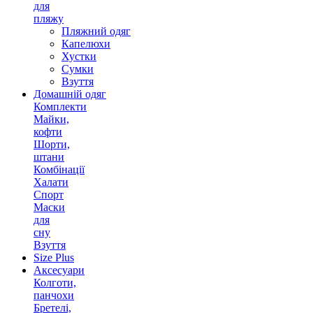
для
пляжу
Пляжний одяг
Капелюхи
Хустки
Сумки
Взуття
Домашній одяг
Комплекти
Майки,
кофти
Шорти,
штани
Комбінації
Халати
Спорт
Маски
для
сну
Взуття
Size Plus
Аксесуари
Колготи,
панчохи
Бретелі,