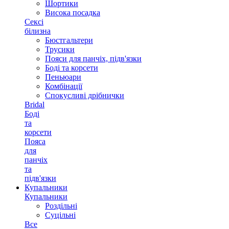
Шортики
Висока посадка
Сексі
білизна
Бюстгальтери
Трусики
Пояси для панчіх, підв'язки
Боді та корсети
Пеньюари
Комбінації
Спокусливі дрібнички
Bridal
Боді
та
корсети
Пояса
для
панчіх
та
підв'язки
Купальники
Купальники
Роздільні
Суцільні
Все