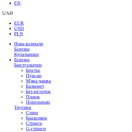
EN
UAH
EUR
USD
PLN
Нова колекція
Білизна
Купальники
Білизна
Бюстгальтери
Бюстьє
Пуш-ап
М'яка чашка
Балконет
Без кісточок
Планж
Поролонові
Трусики
Сліпи
Бразиляни
Стрінги
G-стрінги