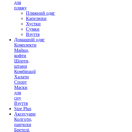
для
пляжу
Пляжний одяг
Капелюхи
Хустки
Сумки
Взуття
Домашній одяг
Комплекти
Майки,
кофти
Шорти,
штани
Комбінації
Халати
Спорт
Маски
для
сну
Взуття
Size Plus
Аксесуари
Колготи,
панчохи
Бретелі,