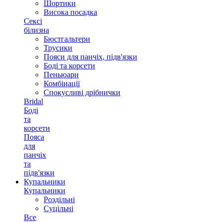
Шортики
Висока посадка
Сексі
білизна
Бюстгальтери
Трусики
Пояси для панчіх, підв'язки
Боді та корсети
Пеньюари
Комбінації
Спокусливі дрібнички
Bridal
Боді
та
корсети
Пояса
для
панчіх
та
підв'язки
Купальники
Купальники
Роздільні
Суцільні
Все