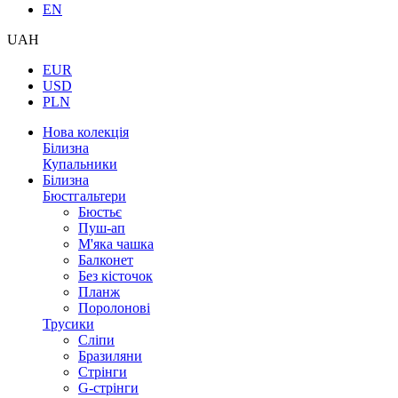
EN
UAH
EUR
USD
PLN
Нова колекція
Білизна
Купальники
Білизна
Бюстгальтери
Бюстьє
Пуш-ап
М'яка чашка
Балконет
Без кісточок
Планж
Поролонові
Трусики
Сліпи
Бразиляни
Стрінги
G-стрінги