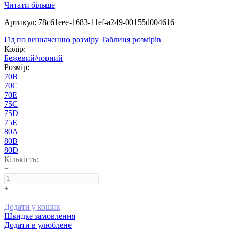
Читати більше
Артикул: 78c61eee-1683-11ef-a249-00155d004616
Гід по визначенню розміру
Таблиця розмірів
Колір:
Бежевий/чорний
Розмір:
70B
70C
70E
75C
75D
75E
80A
80B
80D
Кількість:
−
+
Додати у кошик
Швидке замовлення
Додати в улюблене