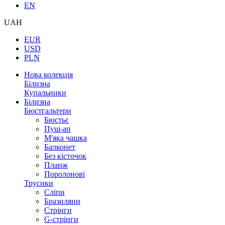
EN
UAH
EUR
USD
PLN
Нова колекція
Білизна
Купальники
Білизна
Бюстгальтери
Бюстьє
Пуш-ап
М'яка чашка
Балконет
Без кісточок
Планж
Поролонові
Трусики
Сліпи
Бразиляни
Стрінги
G-стрінги