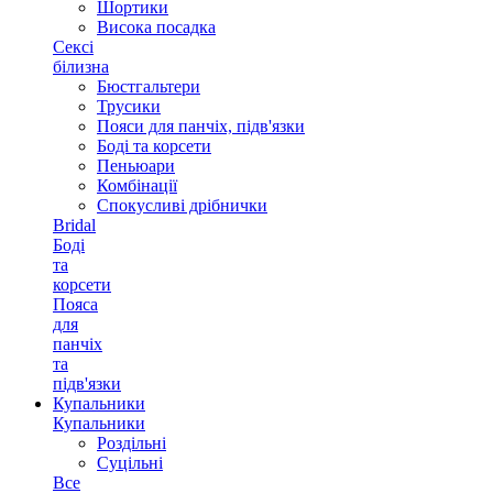
Шортики
Висока посадка
Сексі
білизна
Бюстгальтери
Трусики
Пояси для панчіх, підв'язки
Боді та корсети
Пеньюари
Комбінації
Спокусливі дрібнички
Bridal
Боді
та
корсети
Пояса
для
панчіх
та
підв'язки
Купальники
Купальники
Роздільні
Суцільні
Все