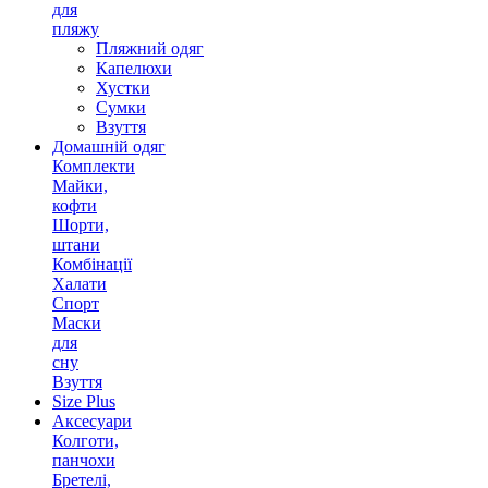
для
пляжу
Пляжний одяг
Капелюхи
Хустки
Сумки
Взуття
Домашній одяг
Комплекти
Майки,
кофти
Шорти,
штани
Комбінації
Халати
Спорт
Маски
для
сну
Взуття
Size Plus
Аксесуари
Колготи,
панчохи
Бретелі,