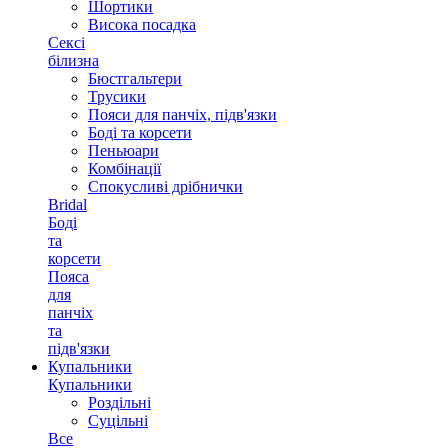
Шортики
Висока посадка
Сексі
білизна
Бюстгальтери
Трусики
Пояси для панчіх, підв'язки
Боді та корсети
Пеньюари
Комбінації
Спокусливі дрібнички
Bridal
Боді
та
корсети
Пояса
для
панчіх
та
підв'язки
Купальники
Купальники
Роздільні
Суцільні
Все