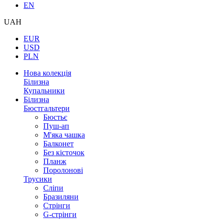
EN
UAH
EUR
USD
PLN
Нова колекція
Білизна
Купальники
Білизна
Бюстгальтери
Бюстьє
Пуш-ап
М'яка чашка
Балконет
Без кісточок
Планж
Поролонові
Трусики
Сліпи
Бразиляни
Стрінги
G-стрінги