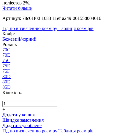
поліестер 2%.
Читати більше
Артикул: 78c61f00-1683-11ef-a249-00155d004616
Гід по визначенню розміру
Таблиця розмірів
Колір:
Бежевий/чорний
Розмір:
70C
70E
75C
75E
75F
80D
80E
85D
Кількість:
−
+
Додати у кошик
Швидке замовлення
Додати в улюблене
Гід по визначенню розміру
Таблиця розмірів