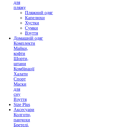
для
пляжу
Пляжний одяг
Капелюхи
Хустки
Сумки
Взуття
Домашній одяг
Комплекти
Майки,
кофти
Шорти,
штани
Комбінації
Халати
Спорт
Маски
для
сну
Взуття
Size Plus
Аксесуари
Колготи,
панчохи
Бретелі,