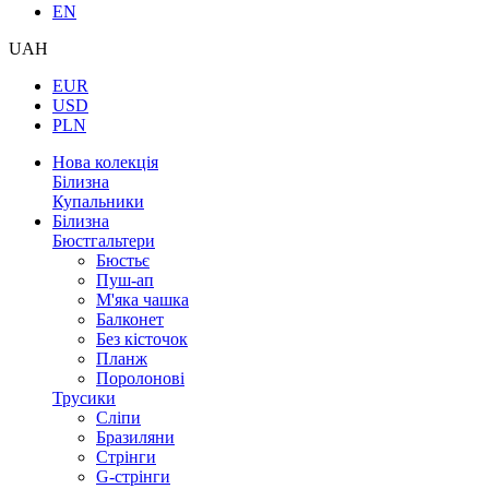
EN
UAH
EUR
USD
PLN
Нова колекція
Білизна
Купальники
Білизна
Бюстгальтери
Бюстьє
Пуш-ап
М'яка чашка
Балконет
Без кісточок
Планж
Поролонові
Трусики
Сліпи
Бразиляни
Стрінги
G-стрінги