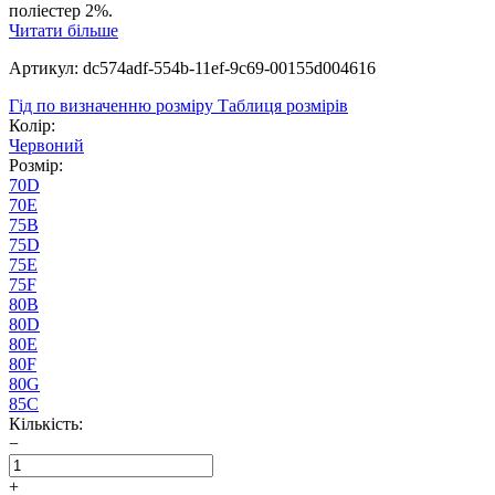
поліестер 2%.
Читати більше
Артикул: dc574adf-554b-11ef-9c69-00155d004616
Гід по визначенню розміру
Таблиця розмірів
Колір:
Червоний
Розмір:
70D
70E
75B
75D
75E
75F
80B
80D
80E
80F
80G
85C
Кількість:
−
+