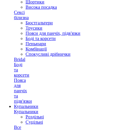
Шортики
Висока посадка
Сексі
білизна
Бюстгальтери
Трусики
Пояси для панчіх, підв'язки
Боді та корсети
Пеньюари
Комбінації
Спокусливі дрібнички
Bridal
Боді
та
корсети
Пояса
для
панчіх
та
підв'язки
Купальники
Купальники
Роздільні
Суцільні
Все