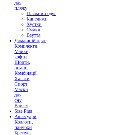
для
пляжу
Пляжний одяг
Капелюхи
Хустки
Сумки
Взуття
Домашній одяг
Комплекти
Майки,
кофти
Шорти,
штани
Комбінації
Халати
Спорт
Маски
для
сну
Взуття
Size Plus
Аксесуари
Колготи,
панчохи
Бретелі,