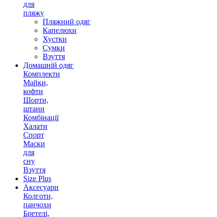
для
пляжу
Пляжний одяг
Капелюхи
Хустки
Сумки
Взуття
Домашній одяг
Комплекти
Майки,
кофти
Шорти,
штани
Комбінації
Халати
Спорт
Маски
для
сну
Взуття
Size Plus
Аксесуари
Колготи,
панчохи
Бретелі,