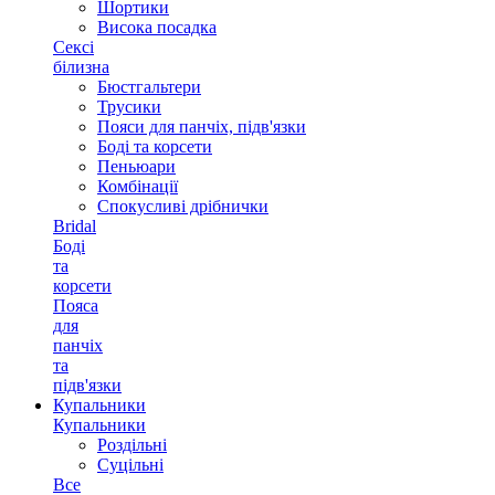
Шортики
Висока посадка
Сексі
білизна
Бюстгальтери
Трусики
Пояси для панчіх, підв'язки
Боді та корсети
Пеньюари
Комбінації
Спокусливі дрібнички
Bridal
Боді
та
корсети
Пояса
для
панчіх
та
підв'язки
Купальники
Купальники
Роздільні
Суцільні
Все