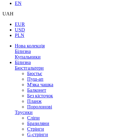
EN
UAH
EUR
USD
PLN
Нова колекція
Білизна
Купальники
Білизна
Бюстгальтери
Бюстьє
Пуш-ап
М'яка чашка
Балконет
Без кісточок
Планж
Поролонові
Трусики
Сліпи
Бразиляни
Стрінги
G-стрінги