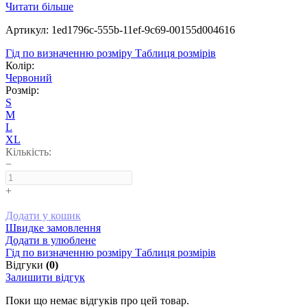
Читати більше
Артикул: 1ed1796c-555b-11ef-9c69-00155d004616
Гід по визначенню розміру
Таблиця розмірів
Колір:
Червоний
Розмір:
S
M
L
XL
Кількість:
−
+
Додати у кошик
Швидке замовлення
Додати в улюблене
Гід по визначенню розміру
Таблиця розмірів
Відгуки
(0)
Залишити відгук
Поки що немає відгуків про цей товар.