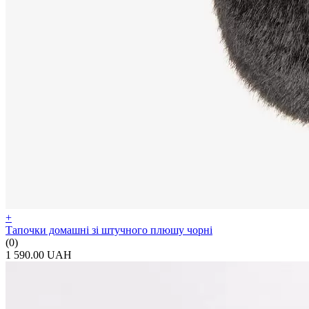
+
Тапочки домашні зі штучного плюшу чорні
(0)
1 590.00 UAH