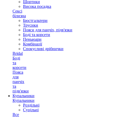
Шортики
Висока посадка
Сексі
білизна
Бюстгальтери
Трусики
Пояси для панчіх, підв'язки
Боді та корсети
Пеньюари
Комбінації
Спокусливі дрібнички
Bridal
Боді
та
корсети
Пояса
для
панчіх
та
підв'язки
Купальники
Купальники
Роздільні
Суцільні
Все