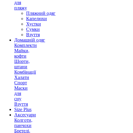
для
пляжу
Пляжний одяг
Капелюхи
Хустки
Сумки
Взуття
Домашній одяг
Комплекти
Майки,
кофти
Шорти,
штани
Комбінації
Халати
Спорт
Маски
для
сну
Взуття
Size Plus
Аксесуари
Колготи,
панчохи
Бретелі,