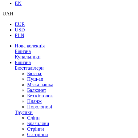
EN
UAH
EUR
USD
PLN
Нова колекція
Білизна
Купальники
Білизна
Бюстгальтери
Бюстьє
Пуш-ап
М'яка чашка
Балконет
Без кісточок
Планж
Поролонові
Трусики
Сліпи
Бразиляни
Стрінги
G-стрінги