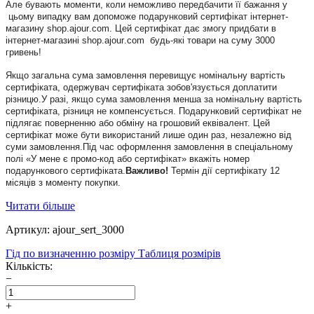
Але бувають моменти, коли неможливо передбачити її бажання
у
цьому випадку вам допоможе подарунковий сертифікат інтернет-
магазину
shop.ajour
.
com
.
Цей сертифікат дає змогу придбати в
інтернет-магазині
shop
.
ajour
.
com
будь-які товари на суму 3000
гривень!
Якщо загальна сума замовлення перевищує номінальну вартість
сертифіката, одержувач сертифіката зобов'язується доплатити
різницю.У разі, якщо сума замовлення менша за номінальну вартість
сертифіката, різниця не компенсується. Подарунковий сертифікат не
підлягає поверненню або обміну на грошовий еквівалент. Цей
сертифікат може бути використаний лише один раз, незалежно від
суми замовлення.Під час оформлення замовлення в спеціальному
полі «У мене є промо-код або сертифікат» вкажіть номер
подарункового сертифіката.
Важливо!
Термін
дії с
ертифікат
у
12
місяців з моменту покупки.
Читати більше
Артикул: ajour_sert_3000
Гід по визначенню розміру
Таблиця розмірів
Кількість:
−
+