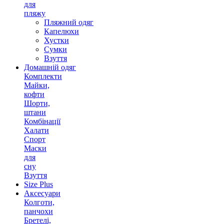
для
пляжу
Пляжний одяг
Капелюхи
Хустки
Сумки
Взуття
Домашній одяг
Комплекти
Майки,
кофти
Шорти,
штани
Комбінації
Халати
Спорт
Маски
для
сну
Взуття
Size Plus
Аксесуари
Колготи,
панчохи
Бретелі,