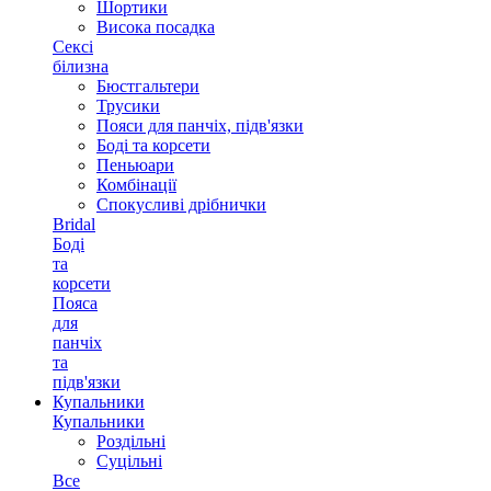
Шортики
Висока посадка
Сексі
білизна
Бюстгальтери
Трусики
Пояси для панчіх, підв'язки
Боді та корсети
Пеньюари
Комбінації
Спокусливі дрібнички
Bridal
Боді
та
корсети
Пояса
для
панчіх
та
підв'язки
Купальники
Купальники
Роздільні
Суцільні
Все