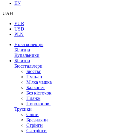
EN
UAH
EUR
USD
PLN
Нова колекція
Білизна
Купальники
Білизна
Бюстгальтери
Бюстьє
Пуш-ап
М'яка чашка
Балконет
Без кісточок
Планж
Поролонові
Трусики
Сліпи
Бразиляни
Стрінги
G-стрінги