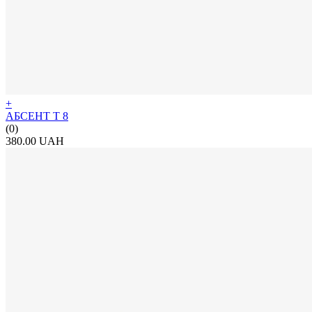
+
АБСЕНТ Т 8
(0)
380.00 UAH