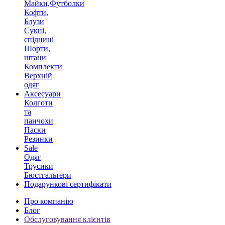
Майки,Футболки
Кофти,
Блузи
Сукні,
спідниці
Шорти,
штани
Комплекти
Верхній
одяг
Аксесуари
Колготи
та
панчохи
Паски
Резинки
Sale
Одяг
Трусики
Бюстгальтери
Подарункові сертифікати
Про компанію
Блог
Обслуговування клієнтів