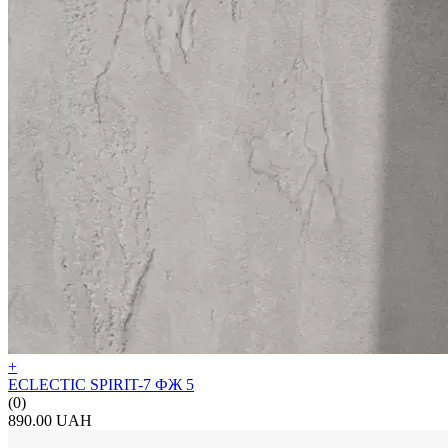
+
ECLECTIC SPIRIT-7 ФЖ 5
(0)
890.00 UAH