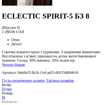
ECLECTIC SPIRIT-5 БЗ 8
(Відгуки 0)
2 280.00 UAH
Опис
Деталі
Сорочка вільного крою з ґудзиками. З широкими манжетами.
Виготовлена з м’якої, приємної на дотик жатої бавовняної
тканини. Склад: 50% бавовна, 50% поліестер.
Читати більше
Артикул: f4eb0a7f-fb24-11ef-ad23-00155d004616
Гід по визначенню розміру
Таблиця розмірів
Колір:
Пудра
Розмір:
M
Кількість: