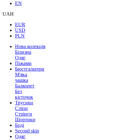
EN
UAH
EUR
USD
PLN
Нова колекція
Білизна
Одяг
Піжами
Бюстгальтери
М'яка
чашка
Балконет
Без
кісточок
Трусики
Сліпи
Стрінги
Шортики
Боді
Second skin
Одяг