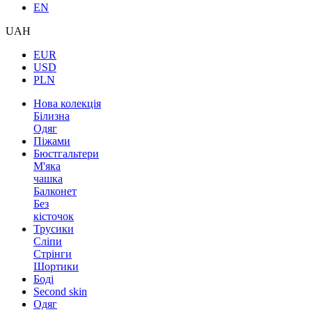
EN
UAH
EUR
USD
PLN
Нова колекція
Білизна
Одяг
Піжами
Бюстгальтери
М'яка
чашка
Балконет
Без
кісточок
Трусики
Сліпи
Стрінги
Шортики
Боді
Second skin
Одяг