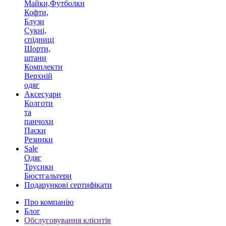
Майки,Футболки
Кофти,
Блузи
Сукні,
спідниці
Шорти,
штани
Комплекти
Верхній
одяг
Аксесуари
Колготи
та
панчохи
Паски
Резинки
Sale
Одяг
Трусики
Бюстгальтери
Подарункові сертифікати
Про компанію
Блог
Обслуговування клієнтів