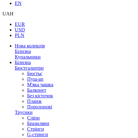
EN
UAH
EUR
USD
PLN
Нова колекція
Білизна
Купальники
Білизна
Бюстгальтери
Бюстьє
Пуш-ап
М'яка чашка
Балконет
Без кісточок
Планж
Поролонові
Трусики
Сліпи
Бразиляни
Стрінги
G-стрінги