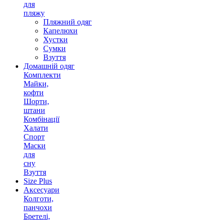
для
пляжу
Пляжний одяг
Капелюхи
Хустки
Сумки
Взуття
Домашній одяг
Комплекти
Майки,
кофти
Шорти,
штани
Комбінації
Халати
Спорт
Маски
для
сну
Взуття
Size Plus
Аксесуари
Колготи,
панчохи
Бретелі,