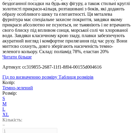
бездоганної посадки на будь-яку фігуру, а також стильні круглі
золотисті прикраси-кільця, розташовані з боків, які додають
образу особливого шику та елегантності. Ця металева
фурнітура має спеціальне захисне покриття, завдяки якому
прикраси абсолютно не псуються, не тьмяніють і не втрачають
свого блиску під впливом сонця, морської солі чи хлорованої
води. Завдяки класичному крою ззаду, плавки забезпечують
акуратний вигляд і комфортне прилягання під час руху. Вони
миттєво сохнуть, довго зберігають насиченість темно-
зеленого кольору. Склад: поліамід 78%, еластан 20%
Читати більше
Артикул: cc319855-2687-11f1-8f04-00155d004616
Гід по визначенню розміру
Таблиця розмірів
Колір:
Темно-зелений
Розмір:
S
M
L
XL
Кількість:
−