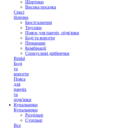
Шортики
Висока посадка
Сексі
білизна
Бюстгальтери
Трусики
Пояси для панчіх, підв'язки
Боді та корсети
Пеньюари
Комбінації
Спокусливі дрібнички
Bridal
Боді
та
корсети
Пояса
для
панчіх
та
підв'язки
Купальники
Купальники
Роздільні
Суцільні
Все