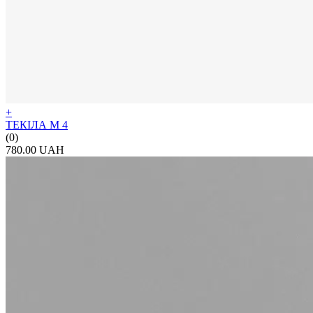
+
ТЕКІЛА М 4
(0)
780.00 UAH