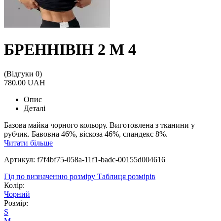
БРЕННІВІН 2 М 4
(Відгуки 0)
780.00 UAH
Опис
Деталі
Базова майка чорного кольору. Виготовлена з тканини у
рубчик. Бавовна 46%, віскоза 46%, спандекс 8%.
Читати більше
Артикул: f7f4bf75-058a-11f1-badc-00155d004616
Гід по визначенню розміру
Таблиця розмірів
Колір:
Чорний
Розмір:
S
M