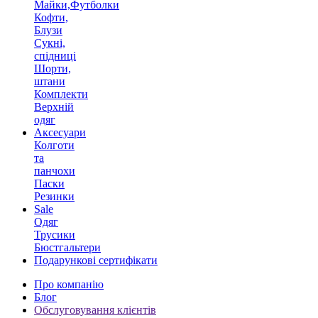
Майки,Футболки
Кофти,
Блузи
Сукні,
спідниці
Шорти,
штани
Комплекти
Верхній
одяг
Аксесуари
Колготи
та
панчохи
Паски
Резинки
Sale
Одяг
Трусики
Бюстгальтери
Подарункові сертифікати
Про компанію
Блог
Обслуговування клієнтів