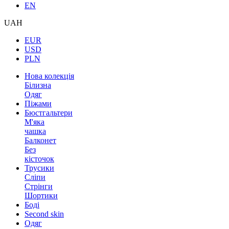
EN
UAH
EUR
USD
PLN
Нова колекція
Білизна
Одяг
Піжами
Бюстгальтери
М'яка
чашка
Балконет
Без
кісточок
Трусики
Сліпи
Стрінги
Шортики
Боді
Second skin
Одяг