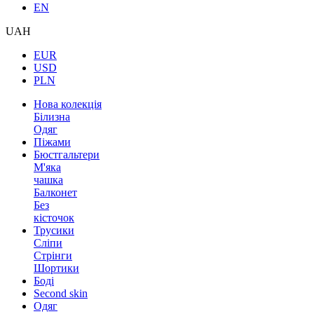
EN
UAH
EUR
USD
PLN
Нова колекція
Білизна
Одяг
Піжами
Бюстгальтери
М'яка
чашка
Балконет
Без
кісточок
Трусики
Сліпи
Стрінги
Шортики
Боді
Second skin
Одяг