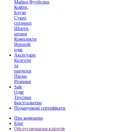
Майки,Футболки
Кофти,
Блузи
Сукні,
спідниці
Шорти,
штани
Комплекти
Верхній
одяг
Аксесуари
Колготи
та
панчохи
Паски
Резинки
Sale
Одяг
Трусики
Бюстгальтери
Подарункові сертифікати
Про компанію
Блог
Обслуговування клієнтів