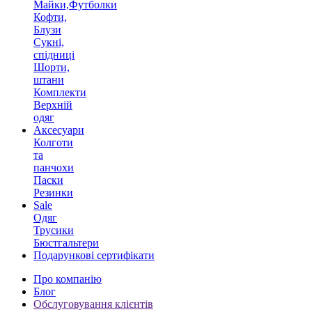
Майки,Футболки
Кофти,
Блузи
Сукні,
спідниці
Шорти,
штани
Комплекти
Верхній
одяг
Аксесуари
Колготи
та
панчохи
Паски
Резинки
Sale
Одяг
Трусики
Бюстгальтери
Подарункові сертифікати
Про компанію
Блог
Обслуговування клієнтів