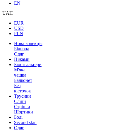
EN
UAH
EUR
USD
PLN
Нова колекція
Білизна
Одяг
Піжами
Бюстгальтери
М'яка
чашка
Балконет
Без
кісточок
Трусики
Сліпи
Стрінги
Шортики
Боді
Second skin
Одяг