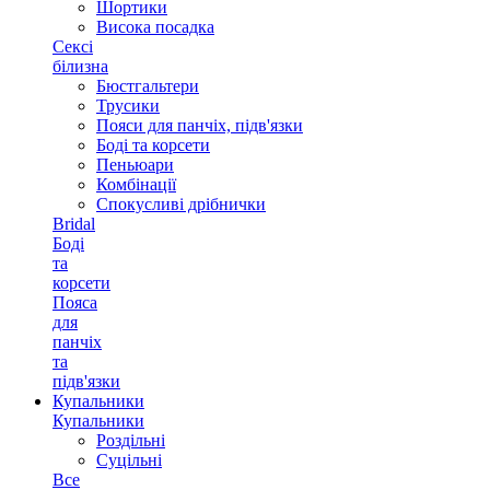
Шортики
Висока посадка
Сексі
білизна
Бюстгальтери
Трусики
Пояси для панчіх, підв'язки
Боді та корсети
Пеньюари
Комбінації
Спокусливі дрібнички
Bridal
Боді
та
корсети
Пояса
для
панчіх
та
підв'язки
Купальники
Купальники
Роздільні
Суцільні
Все