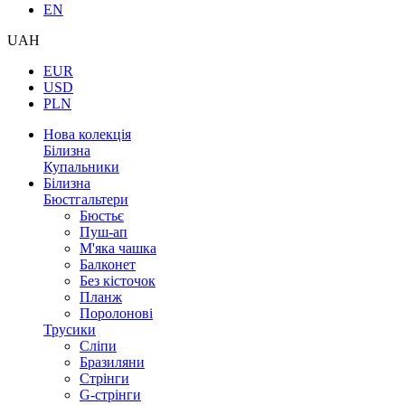
EN
UAH
EUR
USD
PLN
Нова колекція
Білизна
Купальники
Білизна
Бюстгальтери
Бюстьє
Пуш-ап
М'яка чашка
Балконет
Без кісточок
Планж
Поролонові
Трусики
Сліпи
Бразиляни
Стрінги
G-стрінги