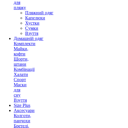
для
пляжу
Пляжний одяг
Капелюхи
Хустки
Сумки
Взуття
Домашній одяг
Комплекти
Майки,
кофти
Шорти,
штани
Комбінації
Халати
Спорт
Маски
для
сну
Взуття
Size Plus
Аксесуари
Колготи,
панчохи
Бретелі,