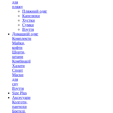
для
пляжу
Пляжний одяг
Капелюхи
Хустки
Сумки
Взуття
Домашній одяг
Комплекти
Майки,
кофти
Шорти,
штани
Комбінації
Халати
Спорт
Маски
для
сну
Взуття
Size Plus
Аксесуари
Колготи,
панчохи
Бретелі,