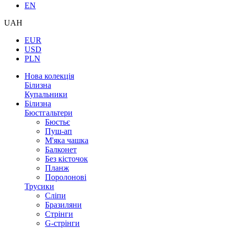
EN
UAH
EUR
USD
PLN
Нова колекція
Білизна
Купальники
Білизна
Бюстгальтери
Бюстьє
Пуш-ап
М'яка чашка
Балконет
Без кісточок
Планж
Поролонові
Трусики
Сліпи
Бразиляни
Стрінги
G-стрінги