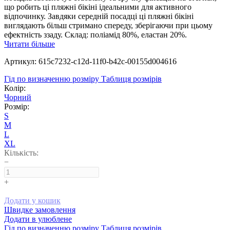
що робить ці пляжні бікіні ідеальними для активного
відпочинку. Завдяки середній посадці ці пляжні бікіні
виглядають більш стримано спереду, зберігаючи при цьому
ефектність ззаду. Склад: поліамід 80%, еластан 20%.
Читати більше
Артикул: 615c7232-c12d-11f0-b42c-00155d004616
Гід по визначенню розміру
Таблиця розмірів
Колір:
Чорний
Розмір:
S
M
L
XL
Кількість:
−
+
Додати у кошик
Швидке замовлення
Додати в улюблене
Гід по визначенню розміру
Таблиця розмірів