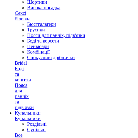
Шортики
Висока посадка
Сексі
білизна
Бюстгальтери
Трусики
Пояси для панчіх, підв'язки
Боді та корсети
Пеньюари
Комбінації
Спокусливі дрібнички
Bridal
Боді
та
корсети
Пояса
для
панчіх
та
підв'язки
Купальники
Купальники
Роздільні
Суцільні
Все