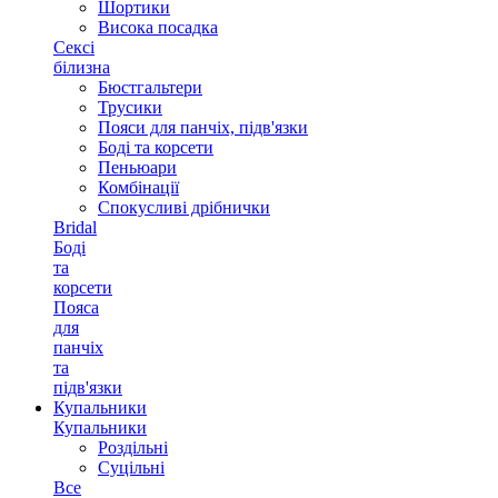
Шортики
Висока посадка
Сексі
білизна
Бюстгальтери
Трусики
Пояси для панчіх, підв'язки
Боді та корсети
Пеньюари
Комбінації
Спокусливі дрібнички
Bridal
Боді
та
корсети
Пояса
для
панчіх
та
підв'язки
Купальники
Купальники
Роздільні
Суцільні
Все