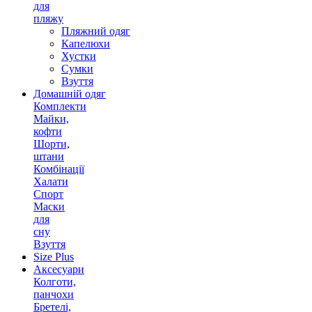
для
пляжу
Пляжний одяг
Капелюхи
Хустки
Сумки
Взуття
Домашній одяг
Комплекти
Майки,
кофти
Шорти,
штани
Комбінації
Халати
Спорт
Маски
для
сну
Взуття
Size Plus
Аксесуари
Колготи,
панчохи
Бретелі,