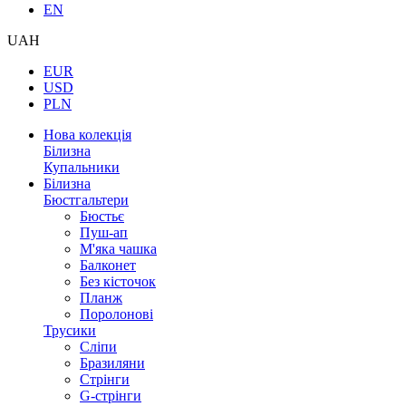
EN
UAH
EUR
USD
PLN
Нова колекція
Білизна
Купальники
Білизна
Бюстгальтери
Бюстьє
Пуш-ап
М'яка чашка
Балконет
Без кісточок
Планж
Поролонові
Трусики
Сліпи
Бразиляни
Стрінги
G-стрінги