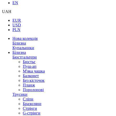
EN
UAH
EUR
USD
PLN
Нова колекція
Білизна
Купальники
Білизна
Бюстгальтери
Бюстьє
Пуш-ап
М'яка чашка
Балконет
Без кісточок
Планж
Поролонові
Трусики
Сліпи
Бразиляни
Стрінги
G-стрінги