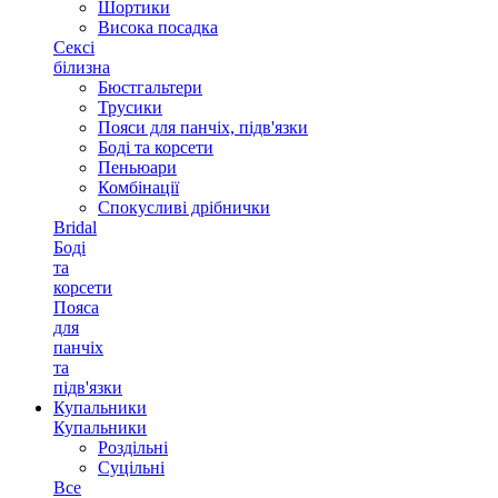
Шортики
Висока посадка
Сексі
білизна
Бюстгальтери
Трусики
Пояси для панчіх, підв'язки
Боді та корсети
Пеньюари
Комбінації
Спокусливі дрібнички
Bridal
Боді
та
корсети
Пояса
для
панчіх
та
підв'язки
Купальники
Купальники
Роздільні
Суцільні
Все