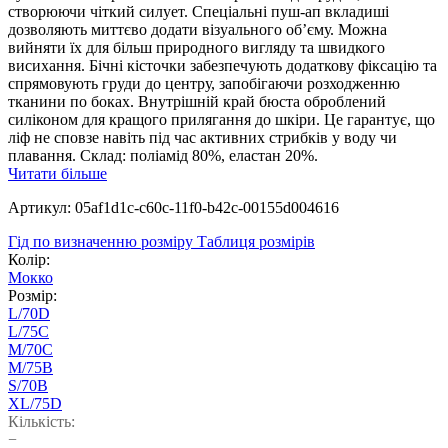
створюючи чіткий силует. Спеціальні пуш-ап вкладиші
дозволяють миттєво додати візуального об’єму. Можна
вийняти їх для більш природного вигляду та швидкого
висихання. Бічні кісточки забезпечують додаткову фіксацію та
спрямовують груди до центру, запобігаючи розходженню
тканини по боках. Внутрішній край бюста оброблений
силіконом для кращого прилягання до шкіри. Це гарантує, що
ліф не сповзе навіть під час активних стрибків у воду чи
плавання. Склад: поліамід 80%, еластан 20%.
Читати більше
Артикул: 05af1d1c-c60c-11f0-b42c-00155d004616
Гід по визначенню розміру
Таблиця розмірів
Колір:
Мокко
Розмір:
L/70D
L/75C
M/70C
M/75B
S/70B
XL/75D
Кількість:
−