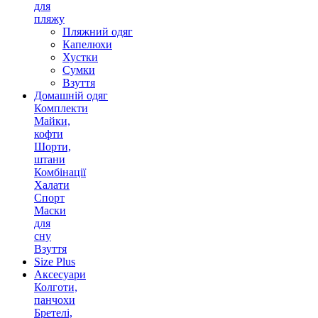
для
пляжу
Пляжний одяг
Капелюхи
Хустки
Сумки
Взуття
Домашній одяг
Комплекти
Майки,
кофти
Шорти,
штани
Комбінації
Халати
Спорт
Маски
для
сну
Взуття
Size Plus
Аксесуари
Колготи,
панчохи
Бретелі,