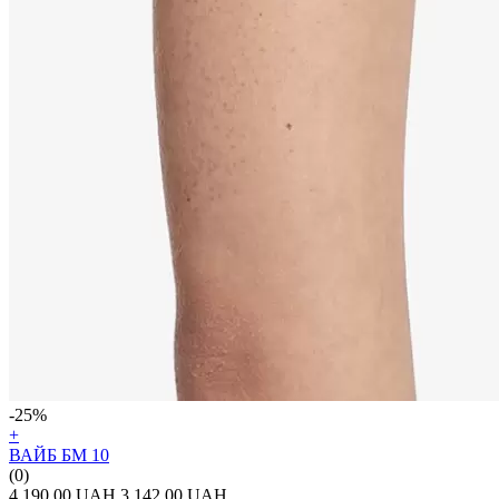
-25%
+
ВАЙБ БМ 10
(0)
4 190.00 UAH
3 142.00 UAH