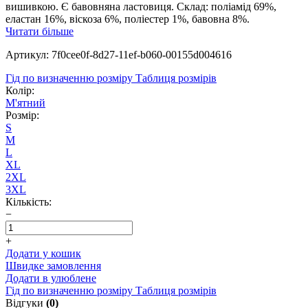
вишивкою. Є бавовняна ластовиця. Склад: поліамід 69%,
еластан 16%, віскоза 6%, поліестер 1%, бавовна 8%.
Читати більше
Артикул: 7f0cee0f-8d27-11ef-b060-00155d004616
Гід по визначенню розміру
Таблиця розмірів
Колір:
М'ятний
Розмір:
S
M
L
XL
2XL
3XL
Кількість:
−
+
Додати у кошик
Швидке замовлення
Додати в улюблене
Гід по визначенню розміру
Таблиця розмірів
Відгуки
(0)