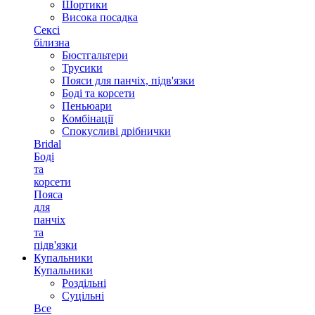
Шортики
Висока посадка
Сексі
білизна
Бюстгальтери
Трусики
Пояси для панчіх, підв'язки
Боді та корсети
Пеньюари
Комбінації
Спокусливі дрібнички
Bridal
Боді
та
корсети
Пояса
для
панчіх
та
підв'язки
Купальники
Купальники
Роздільні
Суцільні
Все