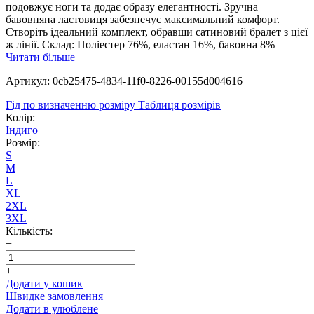
подовжує ноги та додає образу елегантності. Зручна
бавовняна ластовиця забезпечує максимальний комфорт.
Створіть ідеальний комплект, обравши сатиновий бралет з цієї
ж лінії. Склад: Поліестер 76%, еластан 16%, бавовна 8%
Читати більше
Артикул: 0cb25475-4834-11f0-8226-00155d004616
Гід по визначенню розміру
Таблиця розмірів
Колір:
Індиго
Розмір:
S
M
L
XL
2XL
3XL
Кількість:
−
+
Додати у кошик
Швидке замовлення
Додати в улюблене