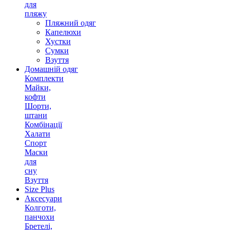
для
пляжу
Пляжний одяг
Капелюхи
Хустки
Сумки
Взуття
Домашній одяг
Комплекти
Майки,
кофти
Шорти,
штани
Комбінації
Халати
Спорт
Маски
для
сну
Взуття
Size Plus
Аксесуари
Колготи,
панчохи
Бретелі,