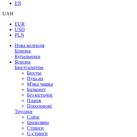
EN
UAH
EUR
USD
PLN
Нова колекція
Білизна
Купальники
Білизна
Бюстгальтери
Бюстьє
Пуш-ап
М'яка чашка
Балконет
Без кісточок
Планж
Поролонові
Трусики
Сліпи
Бразиляни
Стрінги
G-стрінги