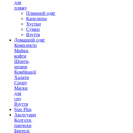
для
пляжу
Пляжний одяг
Капелюхи
Хустки
Сумки
Взуття
Домашній одяг
Комплекти
Майки,
кофти
Шорти,
штани
Комбінації
Халати
Спорт
Маски
для
сну
Взуття
Size Plus
Аксесуари
Колготи,
панчохи
Бретелі,