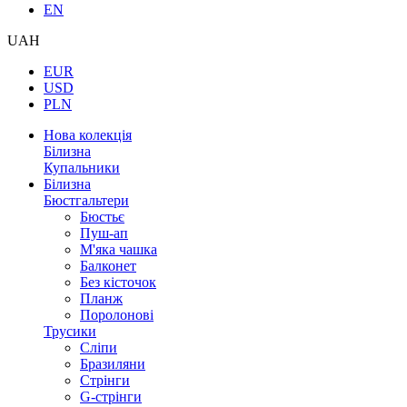
EN
UAH
EUR
USD
PLN
Нова колекція
Білизна
Купальники
Білизна
Бюстгальтери
Бюстьє
Пуш-ап
М'яка чашка
Балконет
Без кісточок
Планж
Поролонові
Трусики
Сліпи
Бразиляни
Стрінги
G-стрінги