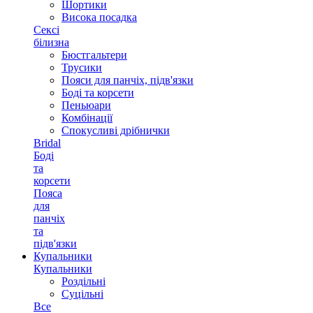
Шортики
Висока посадка
Сексі
білизна
Бюстгальтери
Трусики
Пояси для панчіх, підв'язки
Боді та корсети
Пеньюари
Комбінації
Спокусливі дрібнички
Bridal
Боді
та
корсети
Пояса
для
панчіх
та
підв'язки
Купальники
Купальники
Роздільні
Суцільні
Все