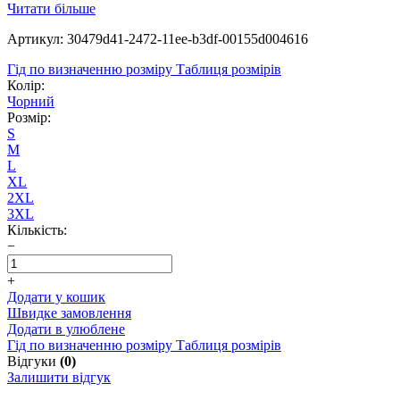
Читати більше
Артикул: 30479d41-2472-11ee-b3df-00155d004616
Гід по визначенню розміру
Таблиця розмірів
Колір:
Чорний
Розмір:
S
M
L
XL
2XL
3XL
Кількість:
−
+
Додати у кошик
Швидке замовлення
Додати в улюблене
Гід по визначенню розміру
Таблиця розмірів
Відгуки
(0)
Залишити відгук