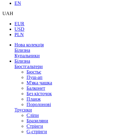
EN
UAH
EUR
USD
PLN
Нова колекція
Білизна
Купальники
Білизна
Бюстгальтери
Бюстьє
Пуш-ап
М'яка чашка
Балконет
Без кісточок
Планж
Поролонові
Трусики
Сліпи
Бразиляни
Стрінги
G-стрінги