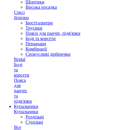
Шортики
Висока посадка
Сексі
білизна
Бюстгальтери
Трусики
Пояси для панчіх, підв'язки
Боді та корсети
Пеньюари
Комбінації
Спокусливі дрібнички
Bridal
Боді
та
корсети
Пояса
для
панчіх
та
підв'язки
Купальники
Купальники
Роздільні
Суцільні
Все