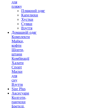
для
пляжу
Пляжний одяг
Капелюхи
Хустки
Сумки
Взуття
Домашній одяг
Комплекти
Майки,
кофти
Шорти,
штани
Комбінації
Халати
Спорт
Маски
для
сну
Взуття
Size Plus
Аксесуари
Колготи,
панчохи
Бретелі,