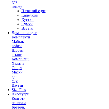
для
пляжу
Пляжний одяг
Капелюхи
Хустки
Сумки
Взуття
Домашній одяг
Комплекти
Майки,
кофти
Шорти,
штани
Комбінації
Халати
Спорт
Маски
для
сну
Взуття
Size Plus
Аксесуари
Колготи,
панчохи
Бретелі,