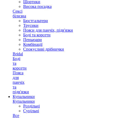
Шортики
Висока посадка
Сексі
білизна
Бюстгальтери
Трусики
Пояси для панчіх, підв'язки
Боді та корсети
Пеньюари
Комбінації
Спокусливі дрібнички
Bridal
Боді
та
корсети
Пояса
для
панчіх
та
підв'язки
Купальники
Купальники
Роздільні
Суцільні
Все