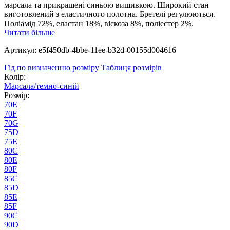
марсала та прикрашені синьою вишивкою. Широкий стан
виготовлений з еластичного полотна. Бретелі регулюються.
Поліамід 72%, еластан 18%, віскоза 8%, поліестер 2%.
Читати більше
Артикул: e5f450db-4bbe-11ee-b32d-00155d004616
Гід по визначенню розміру
Таблиця розмірів
Колір:
Марсала/темно-синій
Розмір:
70E
70F
70G
75D
75E
80C
80E
80F
85C
85D
85E
85F
90C
90D