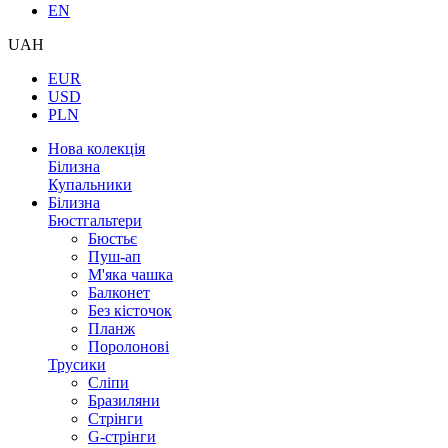
EN
UAH
EUR
USD
PLN
Нова колекція
Білизна
Купальники
Білизна
Бюстгальтери
Бюстьє
Пуш-ап
М'яка чашка
Балконет
Без кісточок
Планж
Поролонові
Трусики
Сліпи
Бразиляни
Стрінги
G-стрінги