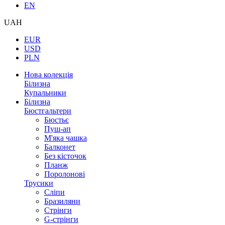
EN
UAH
EUR
USD
PLN
Нова колекція
Білизна
Купальники
Білизна
Бюстгальтери
Бюстьє
Пуш-ап
М'яка чашка
Балконет
Без кісточок
Планж
Поролонові
Трусики
Сліпи
Бразиляни
Стрінги
G-стрінги