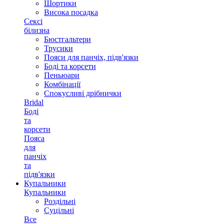
Шортики
Висока посадка
Сексі
білизна
Бюстгальтери
Трусики
Пояси для панчіх, підв'язки
Боді та корсети
Пеньюари
Комбінації
Спокусливі дрібнички
Bridal
Боді
та
корсети
Пояса
для
панчіх
та
підв'язки
Купальники
Купальники
Роздільні
Суцільні
Все