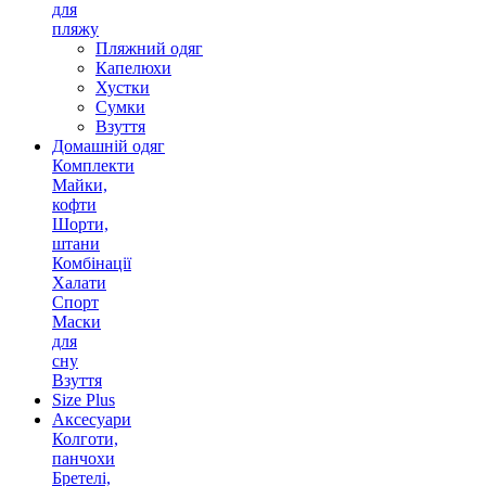
для
пляжу
Пляжний одяг
Капелюхи
Хустки
Сумки
Взуття
Домашній одяг
Комплекти
Майки,
кофти
Шорти,
штани
Комбінації
Халати
Спорт
Маски
для
сну
Взуття
Size Plus
Аксесуари
Колготи,
панчохи
Бретелі,