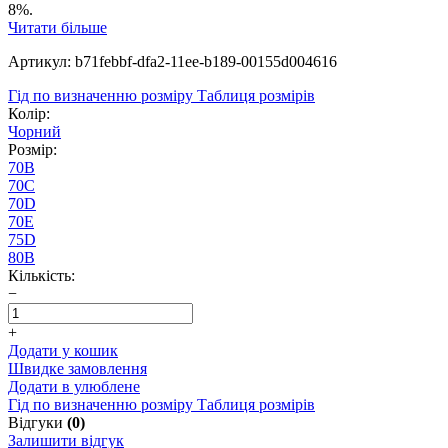
8%.
Читати більше
Артикул: b71febbf-dfa2-11ee-b189-00155d004616
Гід по визначенню розміру
Таблиця розмірів
Колір:
Чорний
Розмір:
70B
70C
70D
70E
75D
80B
Кількість:
−
+
Додати у кошик
Швидке замовлення
Додати в улюблене
Гід по визначенню розміру
Таблиця розмірів
Відгуки
(0)
Залишити відгук