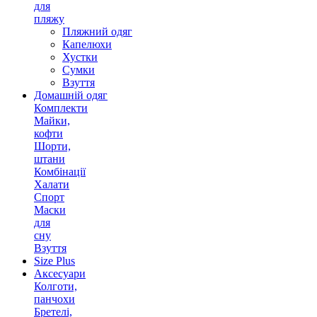
для
пляжу
Пляжний одяг
Капелюхи
Хустки
Сумки
Взуття
Домашній одяг
Комплекти
Майки,
кофти
Шорти,
штани
Комбінації
Халати
Спорт
Маски
для
сну
Взуття
Size Plus
Аксесуари
Колготи,
панчохи
Бретелі,