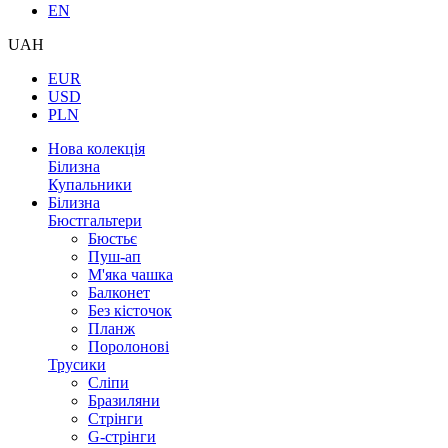
EN
UAH
EUR
USD
PLN
Нова колекція
Білизна
Купальники
Білизна
Бюстгальтери
Бюстьє
Пуш-ап
М'яка чашка
Балконет
Без кісточок
Планж
Поролонові
Трусики
Сліпи
Бразиляни
Стрінги
G-стрінги