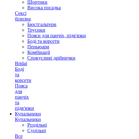
Шортики
Висока посадка
Сексі
білизна
Бюстгальтери
Трусики
Пояси для панчіх, підв'язки
Боді та корсети
Пеньюари
Комбінації
Спокусливі дрібнички
Bridal
Боді
та
корсети
Пояса
для
панчіх
та
підв'язки
Купальники
Купальники
Роздільні
Суцільні
Все