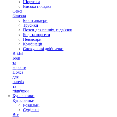
Шортики
Висока посадка
Сексі
білизна
Бюстгальтери
Трусики
Пояси для панчіх, підв'язки
Боді та корсети
Пеньюари
Комбінації
Спокусливі дрібнички
Bridal
Боді
та
корсети
Пояса
для
панчіх
та
підв'язки
Купальники
Купальники
Роздільні
Суцільні
Все