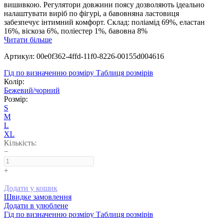
вишивкою. Регулятори довжини поясу дозволяють ідеально
налаштувати виріб по фігурі, а бавовняна ластовиця
забезпечує інтимний комфорт. Склад: поліамід 69%, еластан
16%, віскоза 6%, поліестер 1%, бавовна 8%
Читати більше
Артикул: 00e0f362-4ffd-11f0-8226-00155d004616
Гід по визначенню розміру
Таблиця розмірів
Колір:
Бежевий/чорний
Розмір:
S
M
L
XL
Кількість:
−
+
Додати у кошик
Швидке замовлення
Додати в улюблене
Гід по визначенню розміру
Таблиця розмірів