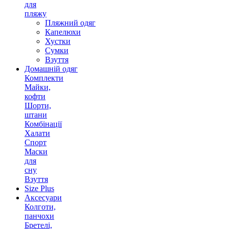
для
пляжу
Пляжний одяг
Капелюхи
Хустки
Сумки
Взуття
Домашній одяг
Комплекти
Майки,
кофти
Шорти,
штани
Комбінації
Халати
Спорт
Маски
для
сну
Взуття
Size Plus
Аксесуари
Колготи,
панчохи
Бретелі,