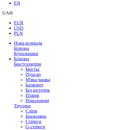
EN
UAH
EUR
USD
PLN
Нова колекція
Білизна
Купальники
Білизна
Бюстгальтери
Бюстьє
Пуш-ап
М'яка чашка
Балконет
Без кісточок
Планж
Поролонові
Трусики
Сліпи
Бразиляни
Стрінги
G-стрінги