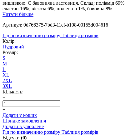
вишивкою. Є бавовняна ластовиця. Склад: поліамід 69%,
еластан 16%, віскоза 6%, поліестер 1%, бавовна 8%.
Читати більше
Артикул: 0d766375-7bd3-11ef-b108-00155d004616
Гід по визначенню розміру
Таблиця розмірів
Колір:
Пудровий
Розмір:
S
M
L
XL
2XL
3XL
Кількість:
−
+
Додати у кошик
Швидке замовлення
Додати в улюблене
Гід по визначенню розміру
Таблиця розмірів
Відгуки
(0)