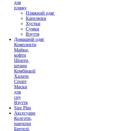
для
пляжу
Пляжний одяг
Капелюхи
Хустки
Сумки
Взуття
Домашній одяг
Комплекти
Майки,
кофти
Шорти,
штани
Комбінації
Халати
Спорт
Маски
для
сну
Взуття
Size Plus
Аксесуари
Колготи,
панчохи
Бретелі,