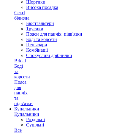
Шортики
Висока посадка
Сексі
білизна
Бюстгальтери
Трусики
Пояси для панчіх, підв'язки
Боді та корсети
Пеньюари
Комбінації
Спокусливі дрібнички
Bridal
Боді
та
корсети
Пояса
для
панчіх
та
підв'язки
Купальники
Купальники
Роздільні
Суцільні
Все