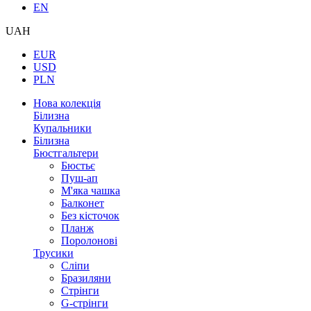
EN
UAH
EUR
USD
PLN
Нова колекція
Білизна
Купальники
Білизна
Бюстгальтери
Бюстьє
Пуш-ап
М'яка чашка
Балконет
Без кісточок
Планж
Поролонові
Трусики
Сліпи
Бразиляни
Стрінги
G-стрінги