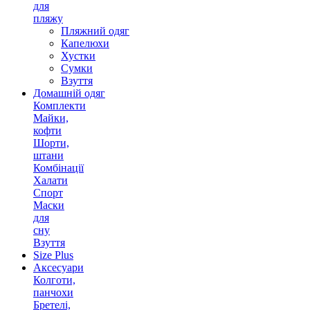
для
пляжу
Пляжний одяг
Капелюхи
Хустки
Сумки
Взуття
Домашній одяг
Комплекти
Майки,
кофти
Шорти,
штани
Комбінації
Халати
Спорт
Маски
для
сну
Взуття
Size Plus
Аксесуари
Колготи,
панчохи
Бретелі,