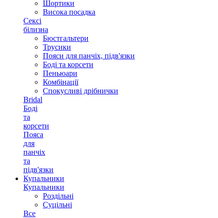
Шортики
Висока посадка
Сексі
білизна
Бюстгальтери
Трусики
Пояси для панчіх, підв'язки
Боді та корсети
Пеньюари
Комбінації
Спокусливі дрібнички
Bridal
Боді
та
корсети
Пояса
для
панчіх
та
підв'язки
Купальники
Купальники
Роздільні
Суцільні
Все