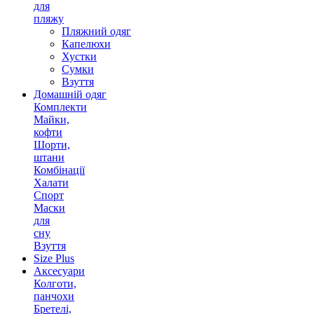
для
пляжу
Пляжний одяг
Капелюхи
Хустки
Сумки
Взуття
Домашній одяг
Комплекти
Майки,
кофти
Шорти,
штани
Комбінації
Халати
Спорт
Маски
для
сну
Взуття
Size Plus
Аксесуари
Колготи,
панчохи
Бретелі,