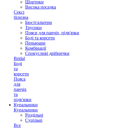
Шортики
Висока посадка
Сексі
білизна
Бюстгальтери
Трусики
Пояси для панчіх, підв'язки
Боді та корсети
Пеньюари
Комбінації
Спокусливі дрібнички
Bridal
Боді
та
корсети
Пояса
для
панчіх
та
підв'язки
Купальники
Купальники
Роздільні
Суцільні
Все