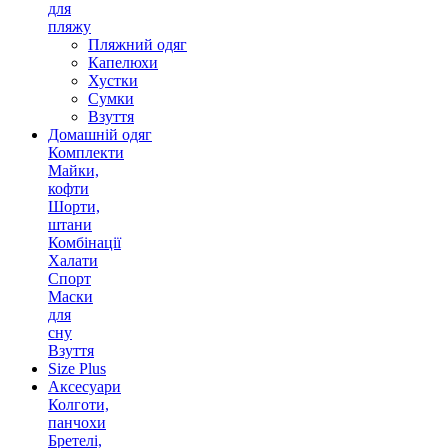
для
пляжу
Пляжний одяг
Капелюхи
Хустки
Сумки
Взуття
Домашній одяг
Комплекти
Майки,
кофти
Шорти,
штани
Комбінації
Халати
Спорт
Маски
для
сну
Взуття
Size Plus
Аксесуари
Колготи,
панчохи
Бретелі,