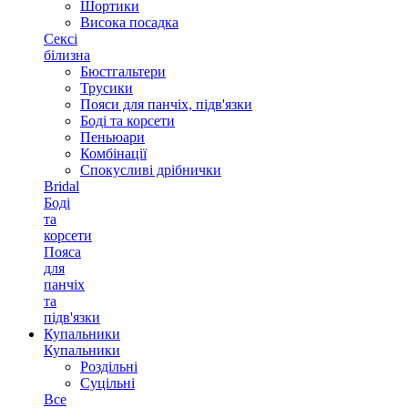
Шортики
Висока посадка
Сексі
білизна
Бюстгальтери
Трусики
Пояси для панчіх, підв'язки
Боді та корсети
Пеньюари
Комбінації
Спокусливі дрібнички
Bridal
Боді
та
корсети
Пояса
для
панчіх
та
підв'язки
Купальники
Купальники
Роздільні
Суцільні
Все