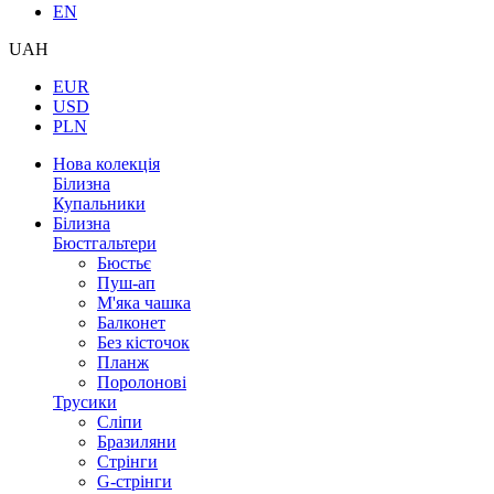
EN
UAH
EUR
USD
PLN
Нова колекція
Білизна
Купальники
Білизна
Бюстгальтери
Бюстьє
Пуш-ап
М'яка чашка
Балконет
Без кісточок
Планж
Поролонові
Трусики
Сліпи
Бразиляни
Стрінги
G-стрінги