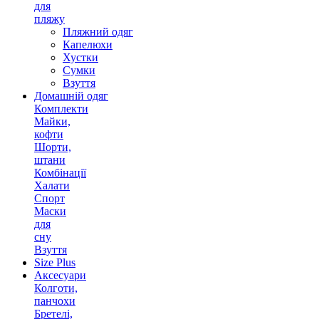
для
пляжу
Пляжний одяг
Капелюхи
Хустки
Сумки
Взуття
Домашній одяг
Комплекти
Майки,
кофти
Шорти,
штани
Комбінації
Халати
Спорт
Маски
для
сну
Взуття
Size Plus
Аксесуари
Колготи,
панчохи
Бретелі,