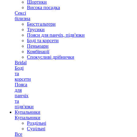
Шортики
Висока посадка
Сексі
білизна
Бюстгальтери
Трусики
Пояси для панчіх, підв'язки
Боді та корсети
Пеньюари
Комбінації
Спокусливі дрібнички
Bridal
Боді
та
корсети
Пояса
для
панчіх
та
підв'язки
Купальники
Купальники
Роздільні
Суцільні
Все