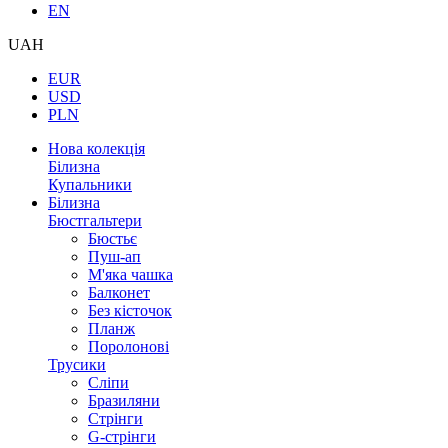
EN
UAH
EUR
USD
PLN
Нова колекція
Білизна
Купальники
Білизна
Бюстгальтери
Бюстьє
Пуш-ап
М'яка чашка
Балконет
Без кісточок
Планж
Поролонові
Трусики
Сліпи
Бразиляни
Стрінги
G-стрінги