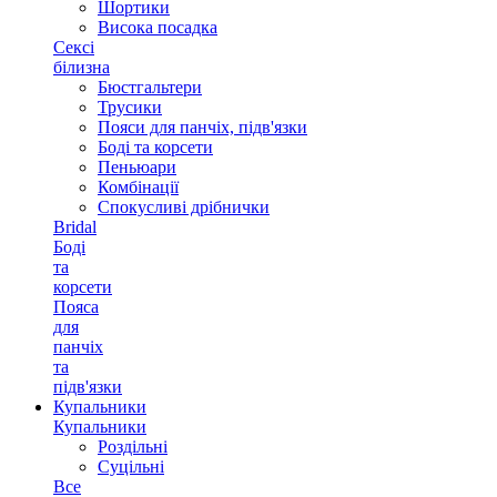
Шортики
Висока посадка
Сексі
білизна
Бюстгальтери
Трусики
Пояси для панчіх, підв'язки
Боді та корсети
Пеньюари
Комбінації
Спокусливі дрібнички
Bridal
Боді
та
корсети
Пояса
для
панчіх
та
підв'язки
Купальники
Купальники
Роздільні
Суцільні
Все