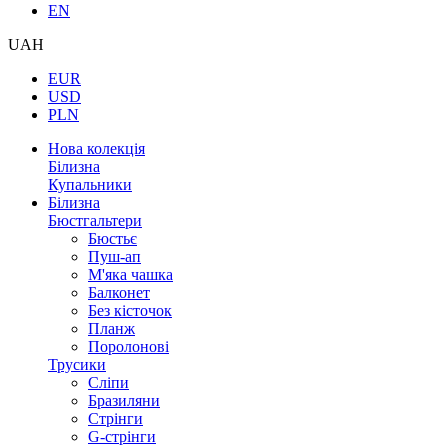
EN
UAH
EUR
USD
PLN
Нова колекція
Білизна
Купальники
Білизна
Бюстгальтери
Бюстьє
Пуш-ап
М'яка чашка
Балконет
Без кісточок
Планж
Поролонові
Трусики
Сліпи
Бразиляни
Стрінги
G-стрінги