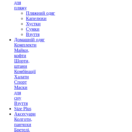
для
пляжу
Пляжний одяг
Капелюхи
Хустки
Сумки
Взуття
Домашній одяг
Комплекти
Майки,
кофти
Шорти,
штани
Комбінації
Халати
Спорт
Маски
для
сну
Взуття
Size Plus
Аксесуари
Колготи,
панчохи
Бретелі,