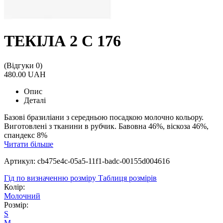
ТЕКІЛА 2 С 176
(Відгуки 0)
480.00 UAH
Опис
Деталі
Базові бразиліани з середньою посадкою молочно кольору.
Виготовлені з тканини в рубчик. Бавовна 46%, віскоза 46%,
спандекс 8%
Читати більше
Артикул: cb475e4c-05a5-11f1-badc-00155d004616
Гід по визначенню розміру
Таблиця розмірів
Колір:
Молочний
Розмір:
S
M