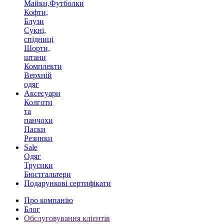
Майки,Футболки
Кофти,
Блузи
Сукні,
спідниці
Шорти,
штани
Комплекти
Верхній
одяг
Аксесуари
Колготи
та
панчохи
Паски
Резинки
Sale
Одяг
Трусики
Бюстгальтери
Подарункові сертифікати
Про компанію
Блог
Обслуговування клієнтів