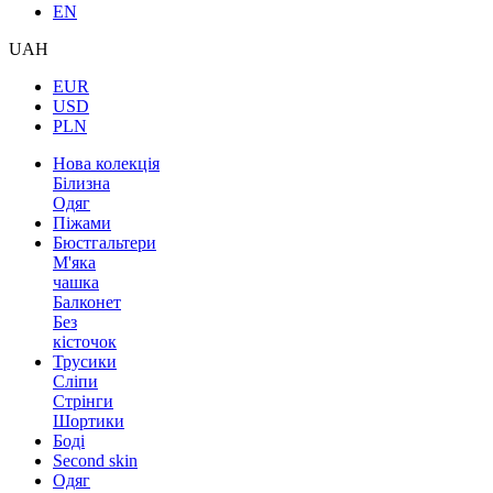
EN
UAH
EUR
USD
PLN
Нова колекція
Білизна
Одяг
Піжами
Бюстгальтери
М'яка
чашка
Балконет
Без
кісточок
Трусики
Сліпи
Стрінги
Шортики
Боді
Second skin
Одяг