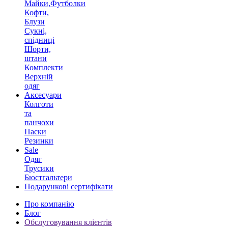
Майки,Футболки
Кофти,
Блузи
Сукні,
спідниці
Шорти,
штани
Комплекти
Верхній
одяг
Аксесуари
Колготи
та
панчохи
Паски
Резинки
Sale
Одяг
Трусики
Бюстгальтери
Подарункові сертифікати
Про компанію
Блог
Обслуговування клієнтів