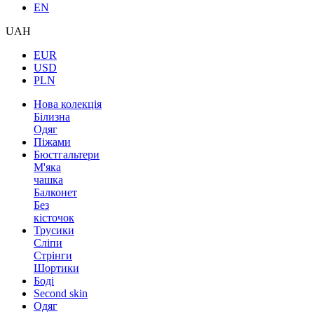
EN
UAH
EUR
USD
PLN
Нова колекція
Білизна
Одяг
Піжами
Бюстгальтери
М'яка
чашка
Балконет
Без
кісточок
Трусики
Сліпи
Стрінги
Шортики
Боді
Second skin
Одяг