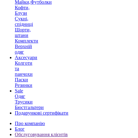
Майки,Футболки
Кофти,
Блузи
Сукні,
спідниці
Шорти,
штани
Комплекти
Верхній
одяг
Аксесуари
Колготи
та
панчохи
Паски
Резинки
Sale
Одяг
Трусики
Бюстгальтери
Подарункові сертифікати
Про компанію
Блог
Обслуговування клієнтів