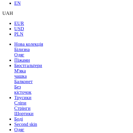
EN
UAH
EUR
USD
PLN
Нова колекція
Білизна
Одяг
Піжами
Бюстгальтери
М'яка
чашка
Балконет
Без
кісточок
Трусики
Сліпи
Стрінги
Шортики
Боді
Second skin
Одяг