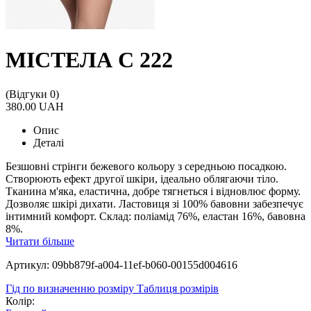
МІСТЕЛА С 222
(Відгуки 0)
380.00 UAH
Опис
Деталі
Безшовні стрінги бежевого кольору з середньою посадкою.
Створюють ефект другої шкіри, ідеально облягаючи тіло.
Тканина м'яка, еластична, добре тягнеться і відновлює форму.
Дозволяє шкірі дихати. Ластовиця зі 100% бавовни забезпечує
інтимний комфорт. Склад: поліамід 76%, еластан 16%, бавовна
8%.
Читати більше
Артикул: 09bb879f-a004-11ef-b060-00155d004616
Гід по визначенню розміру
Таблиця розмірів
Колір: