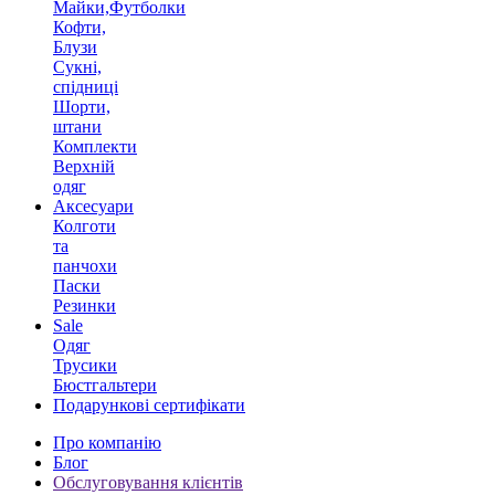
Майки,Футболки
Кофти,
Блузи
Сукні,
спідниці
Шорти,
штани
Комплекти
Верхній
одяг
Аксесуари
Колготи
та
панчохи
Паски
Резинки
Sale
Одяг
Трусики
Бюстгальтери
Подарункові сертифікати
Про компанію
Блог
Обслуговування клієнтів