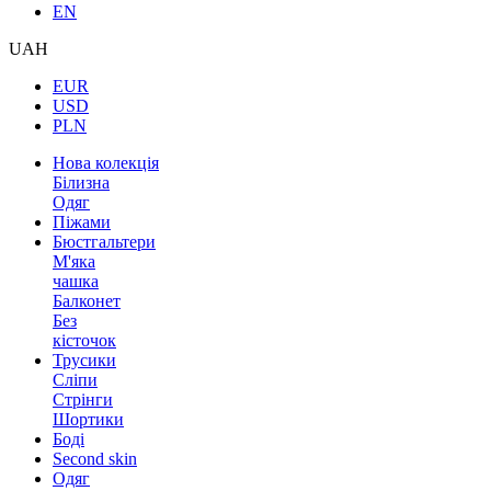
EN
UAH
EUR
USD
PLN
Нова колекція
Білизна
Одяг
Піжами
Бюстгальтери
М'яка
чашка
Балконет
Без
кісточок
Трусики
Сліпи
Стрінги
Шортики
Боді
Second skin
Одяг