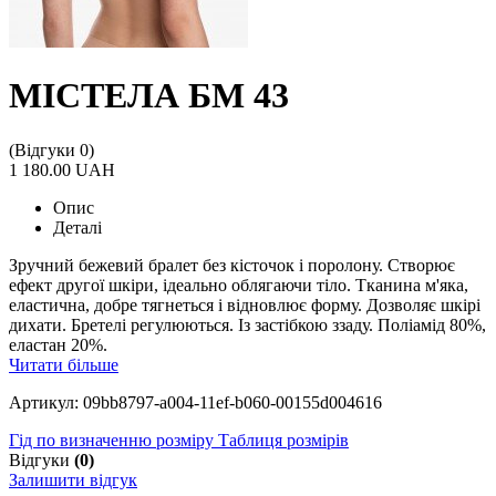
МІСТЕЛА БМ 43
(Відгуки 0)
1 180.00 UAH
Опис
Деталі
Зручний бежевий бралет без кісточок і поролону. Створює
ефект другої шкіри, ідеально облягаючи тіло. Тканина м'яка,
еластична, добре тягнеться і відновлює форму. Дозволяє шкірі
дихати. Бретелі регулюються. Із застібкою ззаду. Поліамід 80%,
еластан 20%.
Читати більше
Артикул: 09bb8797-a004-11ef-b060-00155d004616
Гід по визначенню розміру
Таблиця розмірів
Відгуки
(0)
Залишити відгук