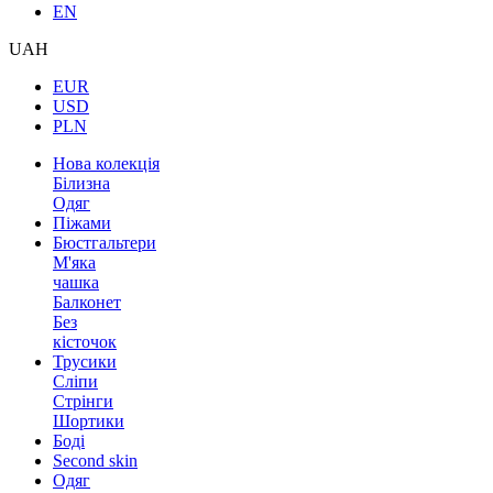
EN
UAH
EUR
USD
PLN
Нова колекція
Білизна
Одяг
Піжами
Бюстгальтери
М'яка
чашка
Балконет
Без
кісточок
Трусики
Сліпи
Стрінги
Шортики
Боді
Second skin
Одяг