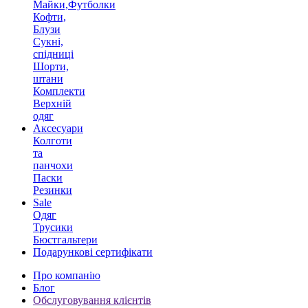
Майки,Футболки
Кофти,
Блузи
Сукні,
спідниці
Шорти,
штани
Комплекти
Верхній
одяг
Аксесуари
Колготи
та
панчохи
Паски
Резинки
Sale
Одяг
Трусики
Бюстгальтери
Подарункові сертифікати
Про компанію
Блог
Обслуговування клієнтів