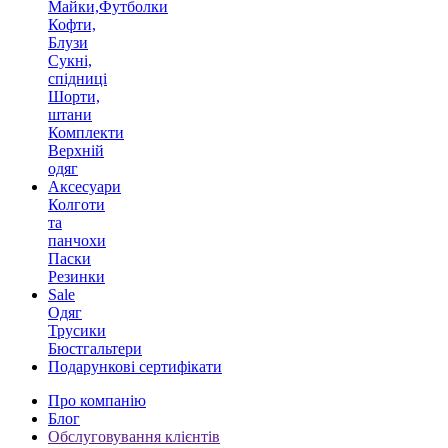
Майки,Футболки
Кофти,
Блузи
Сукні,
спідниці
Шорти,
штани
Комплекти
Верхній
одяг
Аксесуари
Колготи
та
панчохи
Паски
Резинки
Sale
Одяг
Трусики
Бюстгальтери
Подарункові сертифікати
Про компанію
Блог
Обслуговування клієнтів