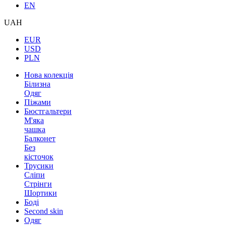
EN
UAH
EUR
USD
PLN
Нова колекція
Білизна
Одяг
Піжами
Бюстгальтери
М'яка
чашка
Балконет
Без
кісточок
Трусики
Сліпи
Стрінги
Шортики
Боді
Second skin
Одяг