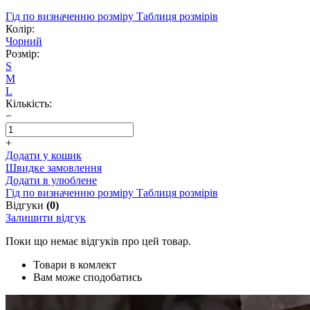
Гід по визначенню розміру
Таблиця розмірів
Колір:
Чорний
Розмір:
S
M
L
Кількість:
−
+
Додати у кошик
Швидке замовлення
Додати в улюблене
Гід по визначенню розміру
Таблиця розмірів
Відгуки
(0)
Залишити відгук
Поки що немає відгуків про цей товар.
Товари в комлект
Вам може сподобатись