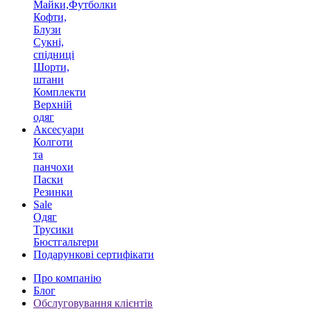
Майки,Футболки
Кофти,
Блузи
Сукні,
спідниці
Шорти,
штани
Комплекти
Верхній
одяг
Аксесуари
Колготи
та
панчохи
Паски
Резинки
Sale
Одяг
Трусики
Бюстгальтери
Подарункові сертифікати
Про компанію
Блог
Обслуговування клієнтів