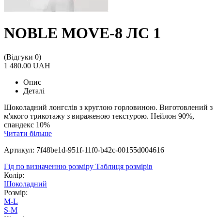
NOBLE MOVE-8 ЛС 1
(Відгуки 0)
1 480.00 UAH
Опис
Деталі
Шоколадний лонгслів з круглою горловиною. Виготовлений з
м'якого трикотажу з вираженою текстурою. Нейлон 90%,
спандекс 10%
Читати більше
Артикул: 7f48be1d-951f-11f0-b42c-00155d004616
Гід по визначенню розміру
Таблиця розмірів
Колір:
Шоколадний
Розмір:
M-L
S-M