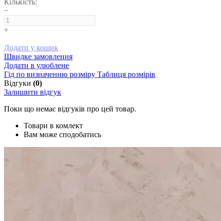
Кількість:
−
+
Додати у кошик
Швидке замовлення
Додати в улюблене
Гід по визначенню розміру
Таблиця розмірів
Відгуки
(0)
Залишити відгук
Поки що немає відгуків про цей товар.
Товари в комлект
Вам може сподобатись