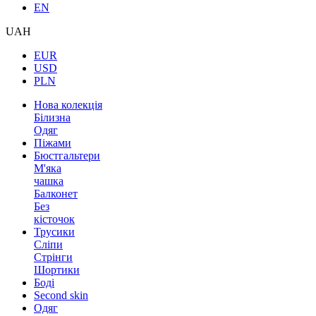
EN
UAH
EUR
USD
PLN
Нова колекція
Білизна
Одяг
Піжами
Бюстгальтери
М'яка
чашка
Балконет
Без
кісточок
Трусики
Сліпи
Стрінги
Шортики
Боді
Second skin
Одяг